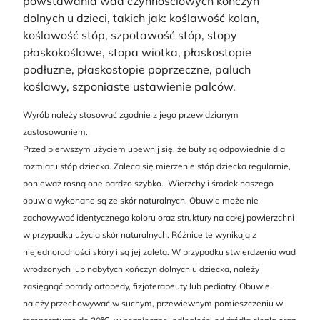
powstawania wad czynnościowych kończyn
dolnych u dzieci, takich jak: koślawość kolan,
koślawość stóp, szpotawość stóp, stopy
płaskokoślawe, stopa wiotka, płaskostopie
podłużne, płaskostopie poprzeczne, paluch
koślawy, szponiaste ustawienie palców.
Wyrób należy stosować zgodnie z jego przewidzianym
zastosowaniem.
Przed pierwszym użyciem upewnij się, że buty są odpowiednie dla
rozmiaru stóp dziecka. Zaleca się mierzenie stóp dziecka regularnie,
ponieważ rosną one bardzo szybko. Wierzchy i środek naszego
obuwia wykonane są ze skór naturalnych. Obuwie może nie
zachowywać identycznego koloru oraz struktury na całej powierzchni
w przypadku użycia skór naturalnych. Różnice te wynikają z
niejednorodności skóry i są jej zaletą. W przypadku stwierdzenia wad
wrodzonych lub nabytych kończyn dolnych u dziecka, należy
zasięgnąć porady ortopedy, fizjoterapeuty lub pediatry. Obuwie
należy przechowywać w suchym, przewiewnym pomieszczeniu w