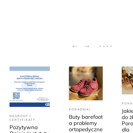
PORA
PORADNIKI
Jaki
Buty barefoot
do ż
NAGRODY I
CERTYFIKATY
a problemy
Pora
Pozytywna
ortopedyczne
dla