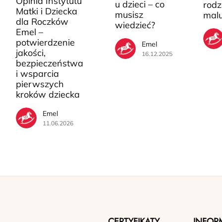
Opinia Instytutu
u dzieci – co
rodz
Matki i Dziecka
musisz
mal
dla Roczków
wiedzieć?
Emel –
potwierdzenie
Emel
jakości,
16.12.2025
bezpieczeństwa
i wsparcia
pierwszych
kroków dziecka
Emel
11.06.2026
CERTYFIKATY
INFOR