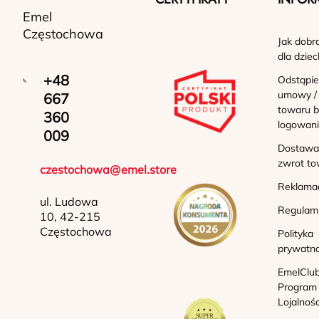
Emel
Częstochowa
Jak dobr
dla dziec
+48
Odstąpie
umowy /
667
towaru b
360
logowan
009
Dostawa 
zwrot to
czestochowa@emel.store
Reklama
ul. Ludowa
Regulam
10, 42-215
Częstochowa
Polityka
prywatno
EmelClub
Program
Lojalnoś