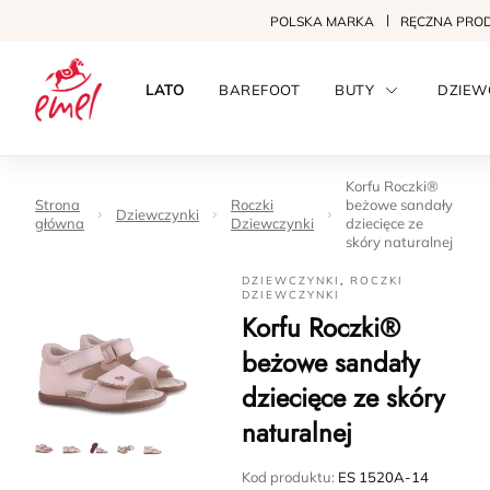
POLSKA MARKA
RĘCZNA PRO
LATO
BAREFOOT
BUTY
DZIEW
Korfu Roczki®
Strona
Roczki
beżowe sandały
Dziewczynki
główna
Dziewczynki
dziecięce ze
skóry naturalnej
DZIEWCZYNKI
,
ROCZKI
DZIEWCZYNKI
Korfu Roczki®
beżowe sandały
dziecięce ze skóry
naturalnej
Kod produktu:
ES 1520A-14