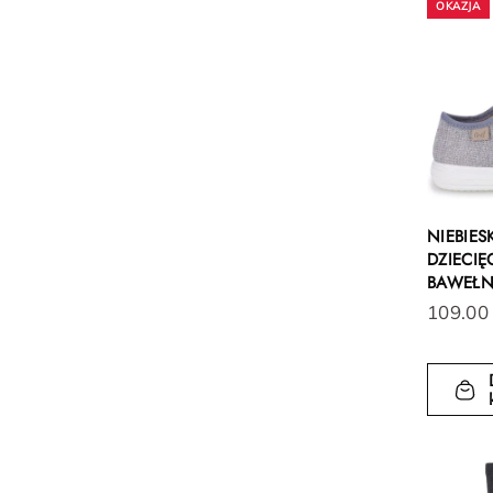
NIEBIES
DZIECIĘ
BAWEŁN
109.00