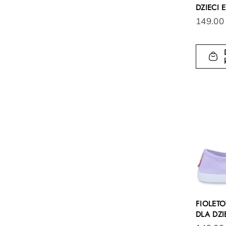
DZIECI 
149.00
FIOLET
DLA DZI