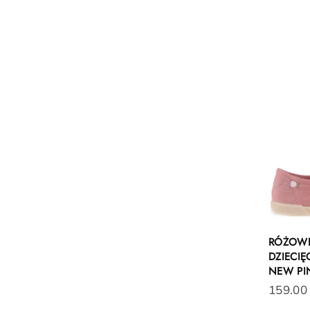
RÓŻOWE
DZIECI
NEW PI
159.00