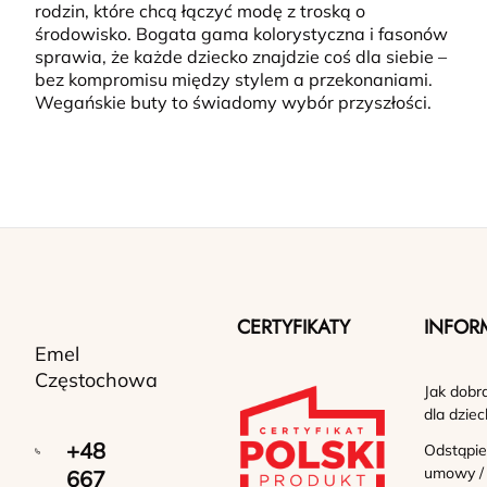
rodzin, które chcą łączyć modę z troską o
środowisko.
Bogata gama kolorystyczna i fasonów
sprawia, że każde dziecko znajdzie coś dla siebie –
bez kompromisu między stylem a przekonaniami.
Wegańskie buty to świadomy wybór przyszłości.
CERTYFIKATY
INFOR
Emel
Częstochowa
Jak dobr
dla dziec
+48
Odstąpie
umowy /
667