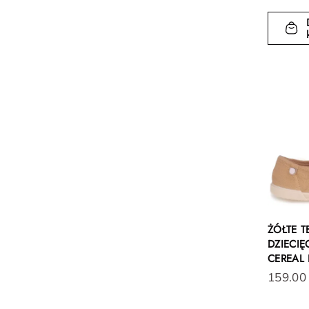
ŻÓŁTE 
DZIECI
CEREAL
159.00