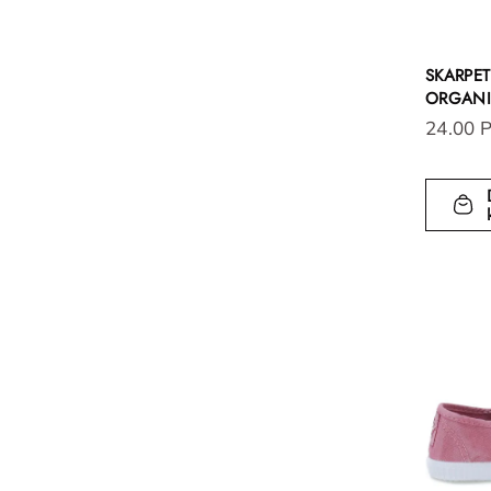
SKARPET
ORGANI
24.00 