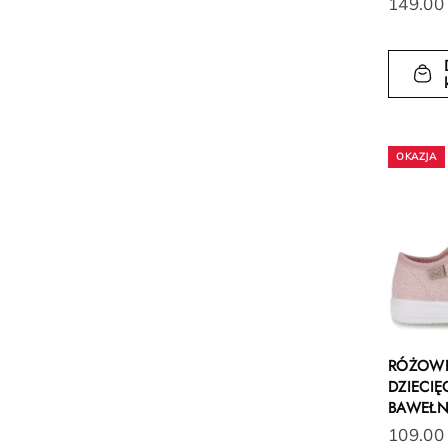
149.00
RÓŻOWE
DZIECIĘ
BAWEŁN
109.00