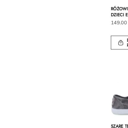
RÓŻOWE
DZIECI 
149.00
SZARE 