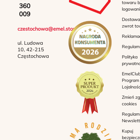
towaru b
360
logowan
009
Dostawa 
zwrot to
czestochowa@emel.store
Reklama
ul. Ludowa
Regulam
10, 42-215
Częstochowa
Polityka
prywatno
EmelClub
Program
Lojalnoś
Zmień z
cookies
Regulam
Newslett
Kupuj
bezpiecz