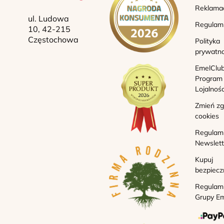
Reklama
ul. Ludowa
Regulam
10, 42-215
Częstochowa
Polityka
prywatno
EmelClub
Program
Lojalnoś
Zmień z
cookies
Regulam
Newslett
Kupuj
bezpiecz
Regulam
Grupy Em