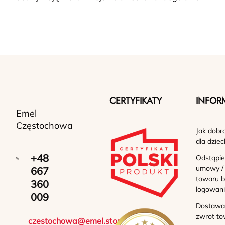
CERTYFIKATY
INFOR
Emel
Częstochowa
Jak dobr
dla dziec
+48
Odstąpie
umowy /
667
towaru b
360
logowan
009
Dostawa 
zwrot to
czestochowa@emel.store