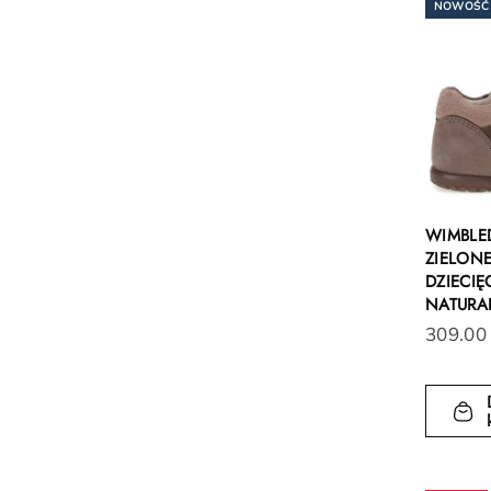
NOWOŚĆ
WIMBLE
ZIELONE
DZIECIĘ
NATURA
309.00