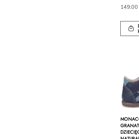
149.00
MONACO
GRANAT
DZIECIĘ
NATURA