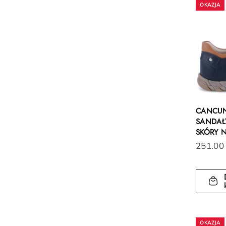
CANCU
SANDAŁY
SKÓRY 
251.00