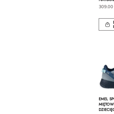
309.00
EMEL S
MIĘTOW
DZIECIĘ