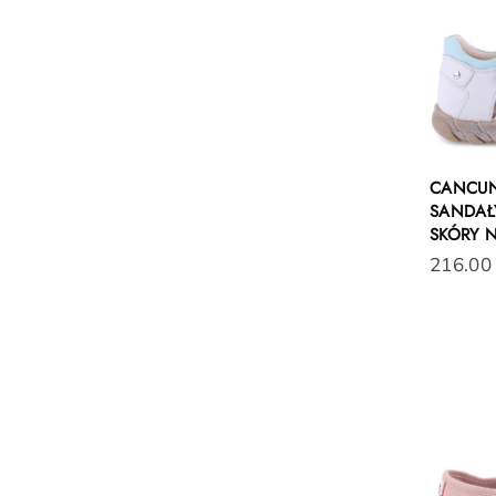
CANCU
SANDAŁY
SKÓRY 
216.00