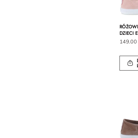
RÓŻOWE
DZIECI 
149.00