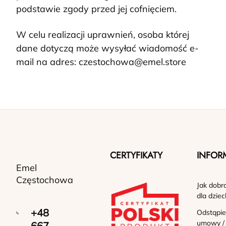
podstawie zgody przed jej cofnięciem.
W celu realizacji uprawnień, osoba której
dane dotyczą może wysyłać wiadomość e-
mail na adres: czestochowa@emel.store
CERTYFIKATY
INFOR
Emel
Częstochowa
Jak dobr
dla dziec
+48
Odstąpie
umowy /
667