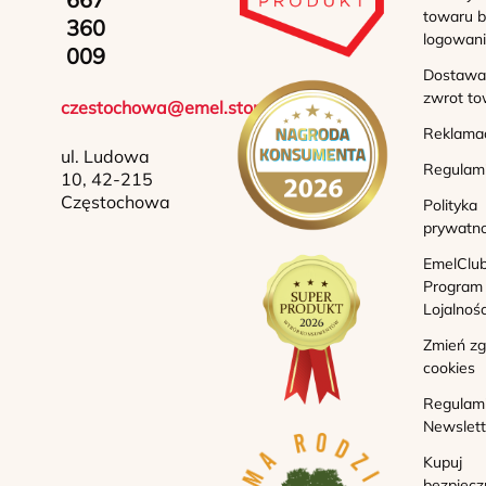
towaru b
360
logowan
009
Dostawa 
zwrot to
czestochowa@emel.store
Reklama
ul. Ludowa
Regulam
10, 42-215
Częstochowa
Polityka
prywatno
EmelClub
Program
Lojalnoś
Zmień z
cookies
Regulam
Newslett
Kupuj
bezpiecz