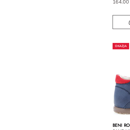
164.00
BENI R