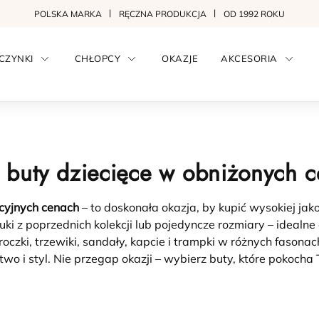
POLSKA MARKA
RĘCZNA PRODUKCJA
OD 1992 ROKU
CZYNKI
CHŁOPCY
OKAZJE
AKCESORIA
 buty dziecięce w obniżonych 
cyjnych cenach
– to doskonała okazja, by kupić wysokiej jak
uki z poprzednich kolekcji lub pojedyncze rozmiary – idealn
 roczki, trzewiki, sandały, kapcie i trampki w różnych fasona
o i styl. Nie przegap okazji – wybierz buty, które pokocha 