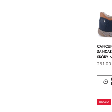
CANCU
SANDAŁY
SKÓRY 
251.00