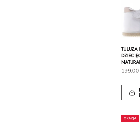
TULUZA 
DZIECIĘ
NATURA
199.00