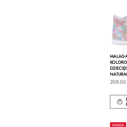
MALAGA
KOLORO
DZIECIĘ
NATURA
209.00