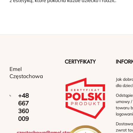
z estetyką, które pokocha każde dziecko i rodzic.
CERTYFIKATY
INFOR
Emel
Częstochowa
Jak dobr
dla dziec
+48
Odstąpie
umowy /
667
towaru b
360
logowan
009
Dostawa 
zwrot to
czestochowa@emel.store