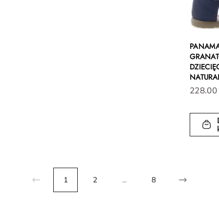
PANAMA
GRANAT
DZIECIĘ
NATURA
228.00
1
2
...
8