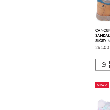
CANCU
SANDAŁY
SKÓRY 
251.00