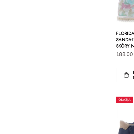
FLORID
SANDAŁY
SKÓRY 
188.00