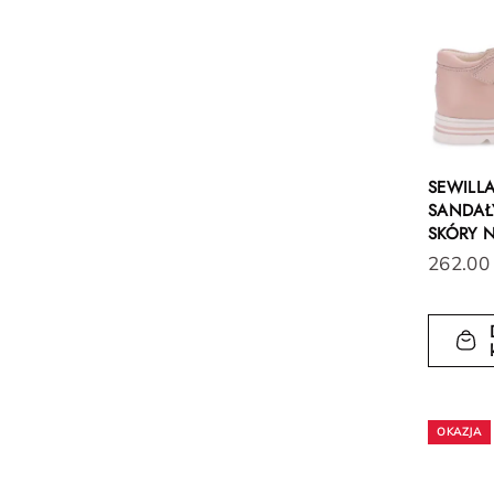
SEWILL
SANDAŁY
SKÓRY 
262.00