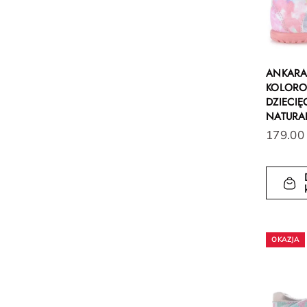
ANKARA
KOLORO
DZIECIĘ
NATURA
179.00