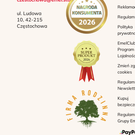
Reklama
ul. Ludowa
Regulam
10, 42-215
Częstochowa
Polityka
prywatno
EmelClub
Program
Lojalnoś
Zmień z
cookies
Regulam
Newslett
Kupuj
bezpiecz
Regulam
Grupy Em