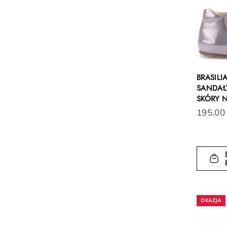
BRASILI
SANDAŁY
SKÓRY 
195.00