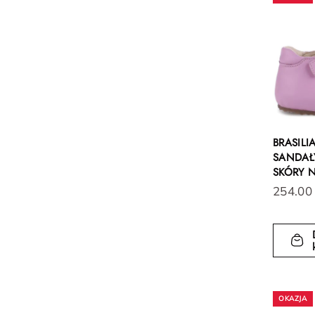
BRASIL
SANDAŁY
SKÓRY 
254.00