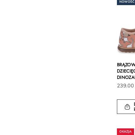
NOWOŚĆ
BRĄZOW
DZIECIĘ
DINOZA
239.00