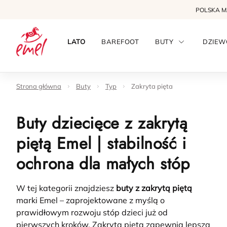
POLSKA 
LATO
BAREFOOT
BUTY
DZIEW
Strona główna
Buty
Typ
Zakryta pięta
Buty dziecięce z zakrytą
piętą Emel | stabilność i
ochrona dla małych stóp
W tej kategorii znajdziesz
buty z zakrytą piętą
marki Emel – zaprojektowane z myślą o
prawidłowym rozwoju stóp dzieci już od
pierwszych kroków. Zakryta pięta zapewnia lepszą