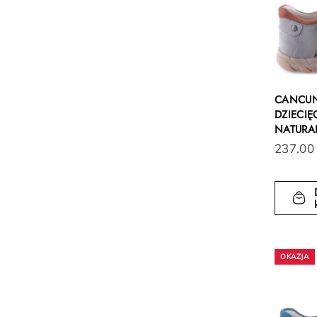
CANCUN
DZIECIĘ
NATURA
237.00