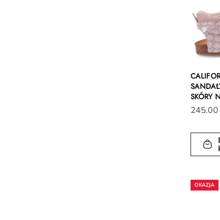
CALIFO
SANDAŁY
SKÓRY 
245.00