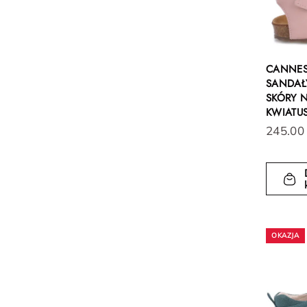
CANNE
SANDAŁY
SKÓRY N
KWIATU
245.00