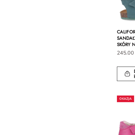
CALIFO
SANDAŁY
SKÓRY 
245.00