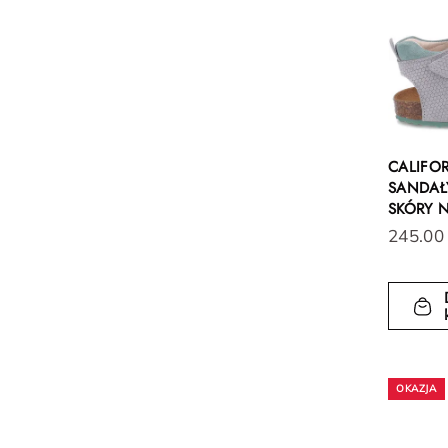
CALIFO
SANDAŁY
SKÓRY 
245.00