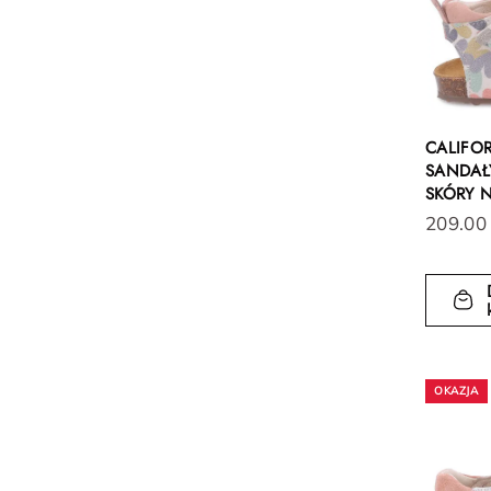
CALIFO
SANDAŁY
SKÓRY 
209.00