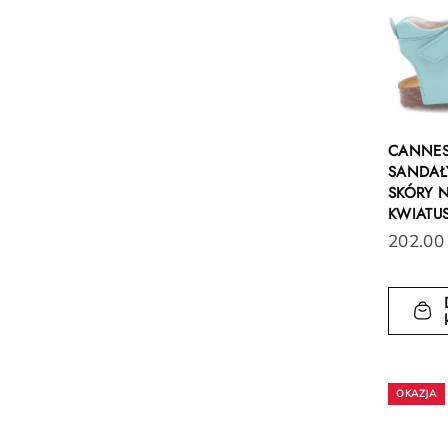
CANNES
SANDAŁY
SKÓRY N
KWIATU
202.00