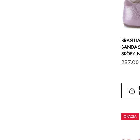
BRASILI
SANDAŁY
SKÓRY 
237.00