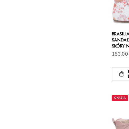
BRASIL
SANDAŁY
SKÓRY 
153.00