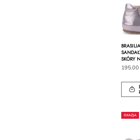
BRASILI
SANDAŁY
SKÓRY 
195.00