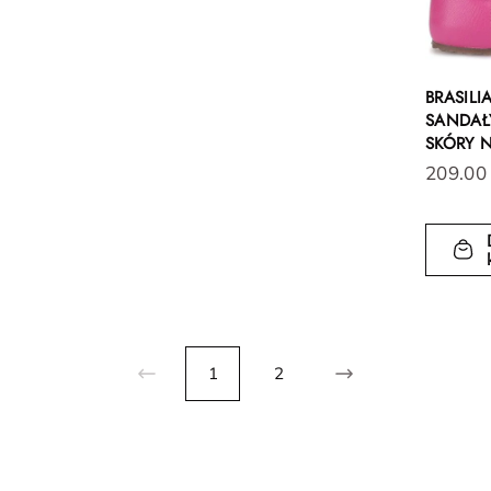
BRASIL
SANDAŁY
SKÓRY 
209.00
1
2