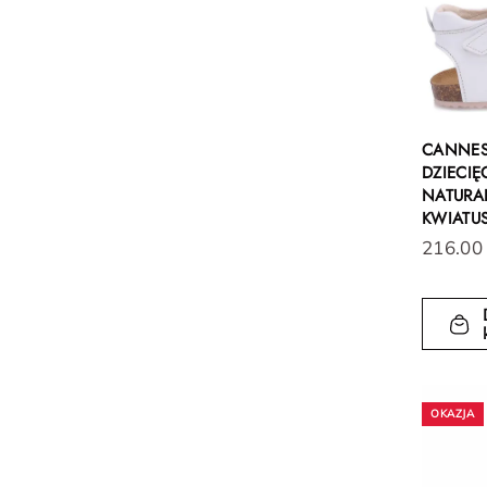
CANNES
DZIECIĘ
NATURA
KWIATU
216.00