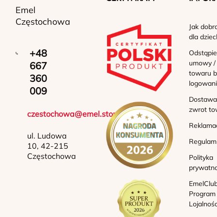
Emel
Częstochowa
Jak dobr
dla dziec
+48
Odstąpie
umowy /
667
towaru b
360
logowan
009
Dostawa 
zwrot to
czestochowa@emel.store
Reklama
ul. Ludowa
Regulam
10, 42-215
Częstochowa
Polityka
prywatno
EmelClub
Program
Lojalnoś