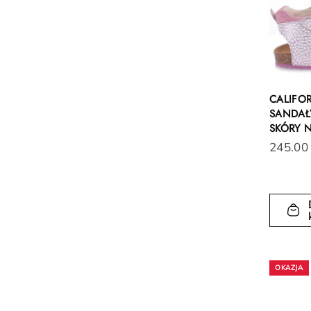
CALIFO
SANDAŁY
SKÓRY 
245.00