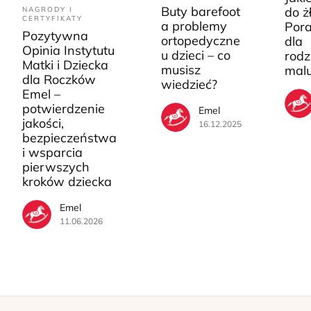
Buty barefoot
do ż
NAGRODY I
CERTYFIKATY
a problemy
Pora
Pozytywna
ortopedyczne
dla
Opinia Instytutu
u dzieci – co
rodz
Matki i Dziecka
musisz
mal
dla Roczków
wiedzieć?
Emel –
potwierdzenie
Emel
jakości,
16.12.2025
bezpieczeństwa
i wsparcia
pierwszych
kroków dziecka
Emel
11.06.2026