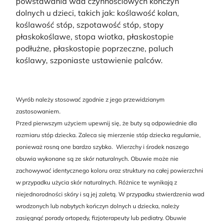
powstawania wad czynnościowych kończyn
dolnych u dzieci, takich jak: koślawość kolan,
koślawość stóp, szpotawość stóp, stopy
płaskokoślawe, stopa wiotka, płaskostopie
podłużne, płaskostopie poprzeczne, paluch
koślawy, szponiaste ustawienie palców.
Wyrób należy stosować zgodnie z jego przewidzianym
zastosowaniem.
Przed pierwszym użyciem upewnij się, że buty są odpowiednie dla
rozmiaru stóp dziecka. Zaleca się mierzenie stóp dziecka regularnie,
ponieważ rosną one bardzo szybko. Wierzchy i środek naszego
obuwia wykonane są ze skór naturalnych. Obuwie może nie
zachowywać identycznego koloru oraz struktury na całej powierzchni
w przypadku użycia skór naturalnych. Różnice te wynikają z
niejednorodności skóry i są jej zaletą. W przypadku stwierdzenia wad
wrodzonych lub nabytych kończyn dolnych u dziecka, należy
zasięgnąć porady ortopedy, fizjoterapeuty lub pediatry. Obuwie