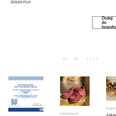
209.00 PLN
Dodaj
do
koszyk
PORA
PORADNIKI
Jaki