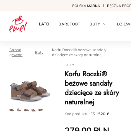
POLSKA MARKA
RĘCZNA PRO
LATO
BAREFOOT
BUTY
DZIEW
Strona
Korfu Roczki® beżowe sandały
Buty
główna
dziecięce ze skóry naturalnej
BUTY
Korfu Roczki®
beżowe sandały
dziecięce ze skóry
naturalnej
Kod produktu:
ES 1520-6
279.00
PLN