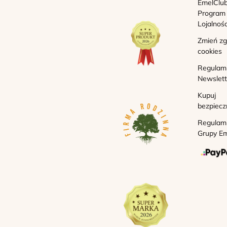
EmelClub
Program
Lojalnoś
Zmień z
cookies
Regulam
Newslett
Kupuj
bezpiecz
Regulam
Grupy Em