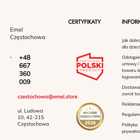
CERTYFIKATY
INFOR
Emel
Częstochowa
Jak dobr
dla dziec
+48
Odstąpie
umowy /
667
towaru b
360
logowan
009
Dostawa 
zwrot to
czestochowa@emel.store
Reklama
ul. Ludowa
Regulam
10, 42-215
Częstochowa
Polityka
prywatno