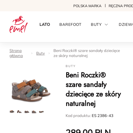
POLSKA MARKA
RĘCZNA PRO
LATO
BAREFOOT
BUTY
DZIEW
Strona
Beni Roczki® szare sandały dziecięce
Buty
główna
ze skóry naturalnej
BUTY
Beni Roczki®
szare sandały
dziecięce ze skóry
naturalnej
Kod produktu:
ES 2386-43
289.00
PLN