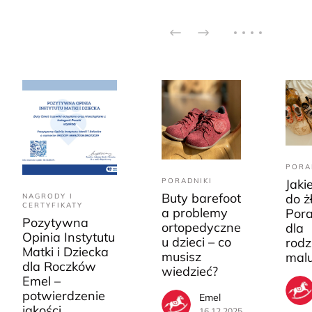
PORA
PORADNIKI
Jaki
Buty barefoot
do ż
NAGRODY I
CERTYFIKATY
a problemy
Pora
Pozytywna
ortopedyczne
dla
Opinia Instytutu
u dzieci – co
rodz
Matki i Dziecka
musisz
mal
dla Roczków
wiedzieć?
Emel –
potwierdzenie
Emel
jakości,
16.12.2025