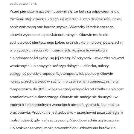
zastosowaniem.
Przed pierwszym użyciem upewnij się, że buty są odpowiednie dla
rozmiaru stóp dziecka. Zaleca się mierzenie stóp dziecka regularnie,
ponieważ rosną one bardzo szybko. Wierzchy i środek naszego
obuwia wykonane są ze skór naturalnych. Obuwie może nie
zachowywać identycznego koloru oraz struktury na całej powierzchni
w przypadku użycia skór naturalnych. Różnice te wynikają z
niejednorodności skóry i są jej zaletą. W przypadku stwierdzenia wad
wrodzonych lub nabytych kończyn dolnych u dziecka, należy
zasięgnąć porady ortopedy, fizjoterapeuty lub pediatry. Obuwie
należy przechowywać w suchym, przewiewnym pomieszczeniu w
temperaturze do 30℃, w bezpiecznej odległości od źródła ciepła oraz
promieniowania słonecznego. Obuwie nie nadaje się do użytku w
trudnych i ekstremalnych warunkach atmosferycznych. Nie można
prać obuwia. Produkt nie jest zabawką – przechowuj poza zasięgiem
małych dzieci, gdy nie jest używany. Nieodpowiednie użytkowanie
lub brak konserwacji może prowadzić do uszkodzenia butów lub