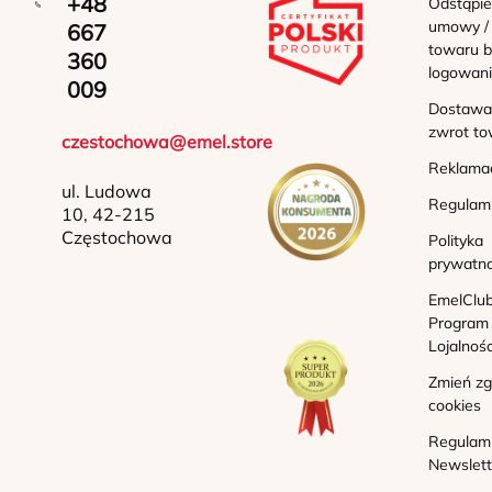
+48
Odstąpie
umowy /
667
towaru b
360
logowan
009
Dostawa 
zwrot to
czestochowa@emel.store
Reklama
ul. Ludowa
Regulam
10, 42-215
Częstochowa
Polityka
prywatno
EmelClub
Program
Lojalnoś
Zmień z
cookies
Regulam
Newslett