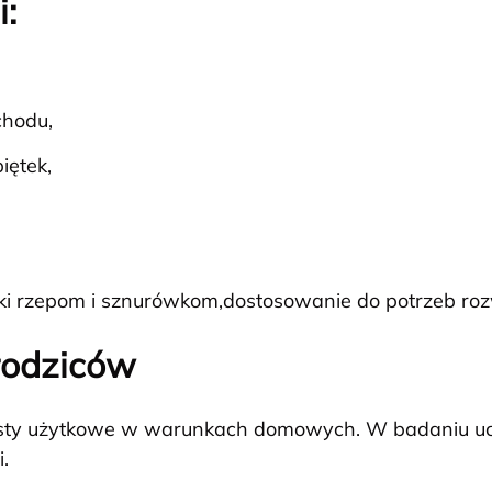
i:
chodu,
iętek,
i rzepom i sznurówkom,dostosowanie do potrzeb roz
rodziców
sty użytkowe w warunkach domowych. W badaniu uczes
.