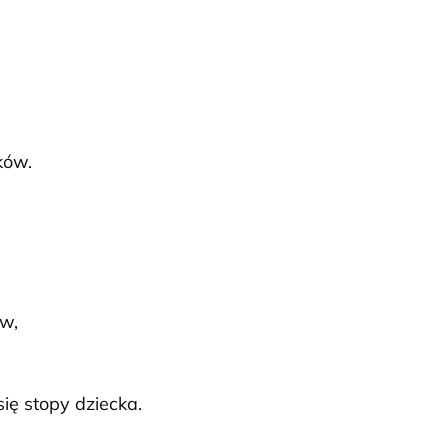
ków.
w,
ię stopy dziecka.