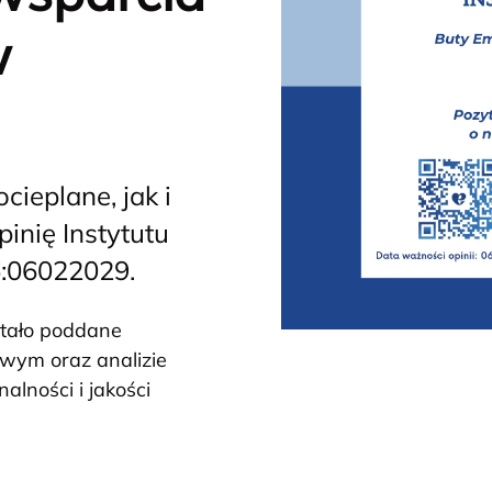
w
cieplane, jak i
inię Instytutu
6:06022029.
stało poddane
wym oraz analizie
alności i jakości