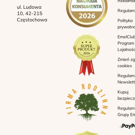
Reklama
ul. Ludowa
Regulam
10, 42-215
Częstochowa
Polityka
prywatno
EmelClub
Program
Lojalnoś
Zmień z
cookies
Regulam
Newslett
Kupuj
bezpiecz
Regulam
Grupy Em