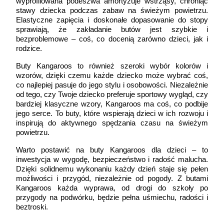
wyprofilowana podeszwa amortyzuje wstrząsy, chroniąc 
stawy dziecka podczas zabaw na świeżym powietrzu. 
Elastyczne zapięcia i doskonałe dopasowanie do stopy 
sprawiają, że zakładanie butów jest szybkie i 
bezproblemowe – coś, co docenią zarówno dzieci, jak i 
rodzice.
Buty Kangaroos to również szeroki wybór kolorów i 
wzorów, dzięki czemu każde dziecko może wybrać coś, 
co najlepiej pasuje do jego stylu i osobowości. Niezależnie 
od tego, czy Twoje dziecko preferuje sportowy wygląd, czy 
bardziej klasyczne wzory, Kangaroos ma coś, co podbije 
jego serce. To buty, które wspierają dzieci w ich rozwoju i 
inspirują do aktywnego spędzania czasu na świeżym 
powietrzu.
Warto postawić na buty Kangaroos dla dzieci – to 
inwestycja w wygodę, bezpieczeństwo i radość malucha. 
Dzięki solidnemu wykonaniu każdy dzień staje się pełen 
możliwości i przygód, niezależnie od pogody. Z butami 
Kangaroos każda wyprawa, od drogi do szkoły po 
przygody na podwórku, będzie pełna uśmiechu, radości i 
beztroski.