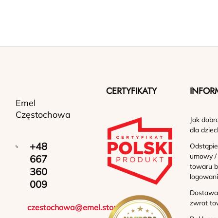
CERTYFIKATY
INFOR
Emel
Częstochowa
Jak dobr
dla dziec
+48
Odstąpie
umowy /
667
towaru b
360
logowan
009
Dostawa 
zwrot to
czestochowa@emel.store