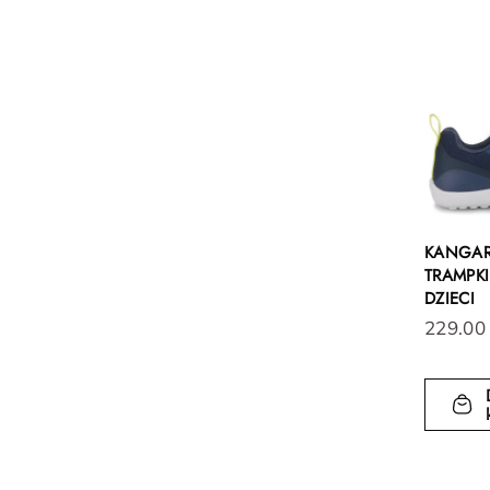
KANGA
TRAMPK
DZIECI
229.00