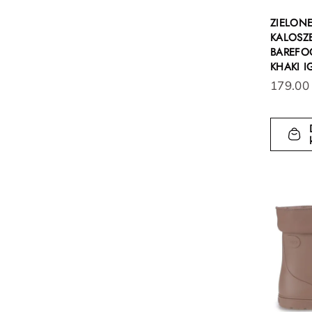
ZIELON
KALOSZE
BAREFO
KHAKI I
179.00