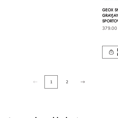
GEOX S
GRAYJA
SPORTOW
379.00
1
2