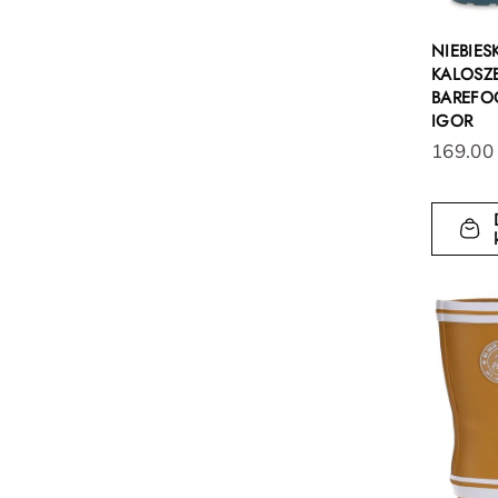
NIEBIES
KALOSZE
BAREFOO
IGOR
169.00