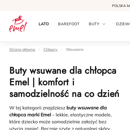
POLSKA 
LATO
BAREFOOT
BUTY
DZIEW
Strona główna
Chłopcy
Wsuwane
Buty wsuwane dla chłopca
Emel | komfort i
samodzielność na co dzień
W tej kategorii znajdziesz
buty wsuwane dla
chłopca marki Emel
– lekkie, elastyczne modele,
które dziecko może samodzielnie założyć bez
użycia zapięć. Ręcznie szyte z naturalnej skóry,