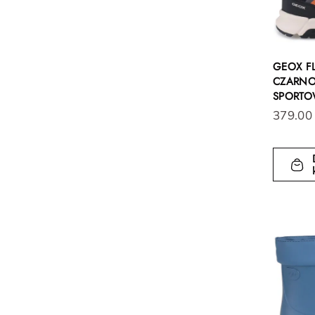
GEOX FL
CZARN
SPORTOW
379.00