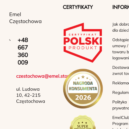
CERTYFIKATY
INFOR
Emel
Częstochowa
Jak dobr
dla dziec
+48
Odstąpie
umowy /
667
towaru b
360
logowan
009
Dostawa 
zwrot to
czestochowa@emel.store
Reklama
ul. Ludowa
Regulam
10, 42-215
Częstochowa
Polityka
prywatno
EmelClub
Program