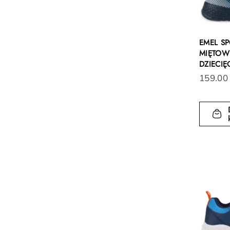
EMEL S
MIĘTOW
DZIECIĘ
159.00