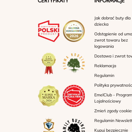
CERTYFIKATY
INFORMACJE
Jak dobrać buty dla
dziecka
Odstąpienie od umo
zwrot towaru bez
logowania
Dostawa i zwrot to
Reklamacja
Regulamin
Polityka prywatnośc
EmelClub - Progra
Lojalnościowy
Zmień zgody cookie
Regulamin Newslet
Kupuj bezpiecznie