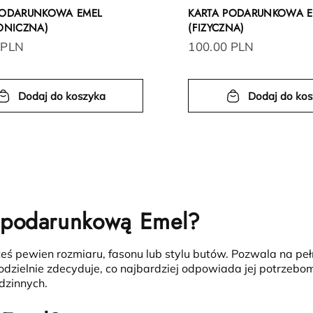
PODARUNKOWA EMEL
KARTA PODARUNKOWA E
RONICZNA)
(FIZYCZNA)
 PLN
100.00 PLN
Dodaj do koszyka
Dodaj do ko
ę podarunkową Emel?
teś pewien rozmiaru, fasonu lub stylu butów.
Pozwala na peł
elnie zdecyduje, co najbardziej odpowiada jej potrzebom. 
dzinnych.