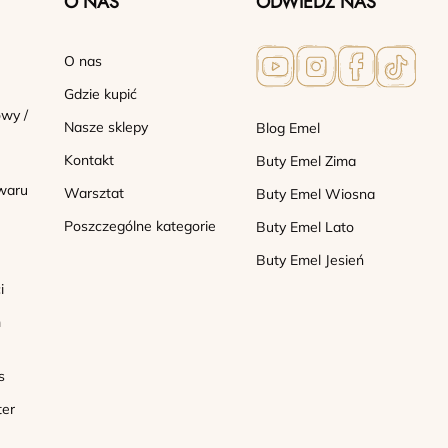
O NAS
ODWIEDŹ NAS
O nas
Gdzie kupić
wy /
Nasze sklepy
Blog Emel
Kontakt
Buty Emel Zima
waru
Warsztat
Buty Emel Wiosna
Poszczególne kategorie
Buty Emel Lato
Buty Emel Jesień
i
m
s
ter