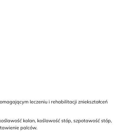
agającym leczeniu i rehabilitacji zniekształceń
oślawość kolan, koślawość stóp, szpotawość stóp,
stawienie palców.