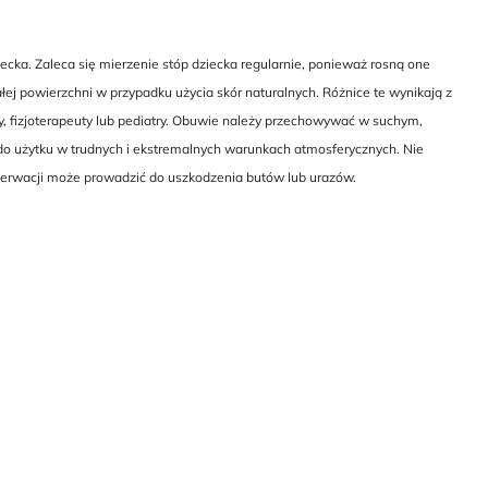
cka. Zaleca się mierzenie stóp dziecka regularnie, ponieważ rosną one
ej powierzchni w przypadku użycia skór naturalnych. Różnice te wynikają z
y, fizjoterapeuty lub pediatry. Obuwie należy przechowywać w suchym,
do użytku w trudnych i ekstremalnych warunkach atmosferycznych. Nie
nserwacji może prowadzić do uszkodzenia butów lub urazów.