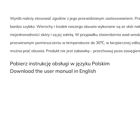
Wyrób należy stosować zgodnie z jego przewidzianym zastosowaniem. Przed
bardzo szybko. Wierzchy i środek naszego obuwia wykonane są ze skór natu
niejednorodności skóry i są jej zaletą. W przypadku stwierdzenia wad wro
przewiewnym pomieszczeniu w temperaturze do 30℃, w bezpiecznej odległo
można prać obuwia. Produkt nie jest zabawką – przechowuj poza zasięgiem
Pobierz instrukcję obsługi w języku Polskim
Download the user manual in English