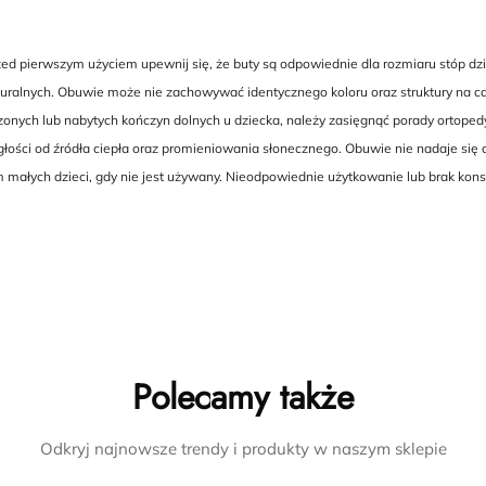
 pierwszym użyciem upewnij się, że buty są odpowiednie dla rozmiaru stóp dzie
ralnych. Obuwie może nie zachowywać identycznego koloru oraz struktury na cał
dzonych lub nabytych kończyn dolnych u dziecka, należy zasięgnąć porady ortoped
ści od źródła ciepła oraz promieniowania słonecznego. Obuwie nie nadaje się 
 małych dzieci, gdy nie jest używany. Nieodpowiednie użytkowanie lub brak ko
Polecamy także
Odkryj najnowsze trendy i produkty w naszym sklepie