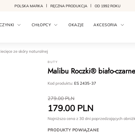
POLSKA MARKA
RĘCZNA PRODUKCJA
OD 1992 ROKU
CZYNKI
CHŁOPCY
OKAZJE
AKCESORIA
ecięce ze skóry naturalnej
BUTY
Malibu Roczki® biało-czarne
Kod produktu:
ES 2435-37
279.00
PLN
179.00
PLN
Najniższa cena z 30 dni poprzedzających obniż
PRODUKTY POWIĄZANE