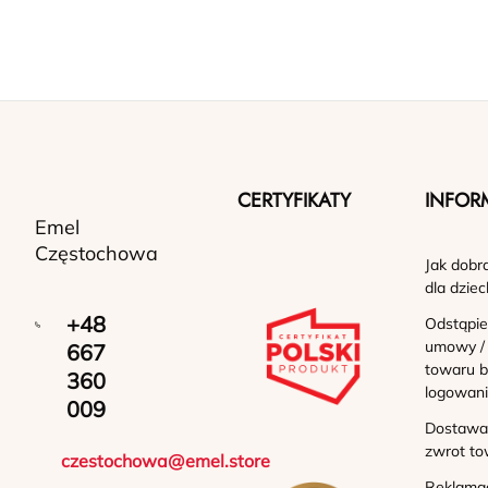
CERTYFIKATY
INFOR
Emel
Częstochowa
Jak dobr
dla dziec
+48
Odstąpie
umowy /
667
towaru b
360
logowan
009
Dostawa 
zwrot to
czestochowa@emel.store
Reklama