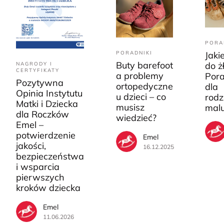
PORA
PORADNIKI
Jaki
Buty barefoot
do ż
NAGRODY I
CERTYFIKATY
a problemy
Pora
Pozytywna
ortopedyczne
dla
Opinia Instytutu
u dzieci – co
rodz
Matki i Dziecka
musisz
mal
dla Roczków
wiedzieć?
Emel –
potwierdzenie
Emel
jakości,
16.12.2025
bezpieczeństwa
i wsparcia
pierwszych
kroków dziecka
Emel
11.06.2026