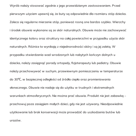
Wyrób należy stosować zgodnie z jego przewidzianym zastosowaniem. Przed
pierwszym użyciem upewnij się, że buty są odpowiednie dla rozmiaru stóp dziecka.
Zaleca się regularne mierzenie stóp, ponieważ rosną one bardzo szybko. Wierzchy
i środek obuwia wykonane są ze skór naturalnych. Obuwie może nie zachowywać
identycznego koloru oraz struktury na całej powierzchni w przypadku użycia skór
naturalnych. Różnice te wynikają z niejednorodności skóry i są jej zaletą. W
przypadku stwierdzenia wad wrodzonych lub nabytych kończyn dolnych u
dziecka, należy zasięgnąć porady ortopedy, fizjoterapeuty lub pediatry. Obuwie
należy przechowywać w suchym, przewiewnym pomieszczeniu w temperaturze
do 30℃, w bezpiecznej odległości od źródła ciepła oraz promieniowania
słonecznego. Obuwie nie nadaje się do użytku w trudnych i ekstremalnych
warunkach atmosferycznych. Nie można prać obuwia. Produkt nie jest zabawką –
przechowuj poza zasięgiem małych dzieci, gdy nie jest używany. Nieodpowiednie
użytkowanie lub brak konserwacji może prowadzić do uszkodzenia butów lub
urazów.