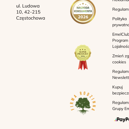
ul. Ludowa
Regulam
10, 42-215
Częstochowa
Polityka
prywatno
EmelClub
Program
Lojalnoś
Zmień z
cookies
Regulam
Newslett
Kupuj
bezpiecz
Regulam
Grupy Em