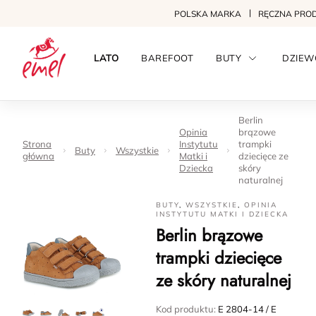
POLSKA MARKA
RĘCZNA PRO
LATO
BAREFOOT
BUTY
DZIEW
Berlin
Opinia
brązowe
Strona
Instytutu
trampki
Buty
Wszystkie
główna
Matki i
dziecięce ze
Dziecka
skóry
naturalnej
BUTY
,
WSZYSTKIE
,
OPINIA
INSTYTUTU MATKI I DZIECKA
Berlin brązowe
trampki dziecięce
ze skóry naturalnej
Kod produktu:
E 2804-14 / E