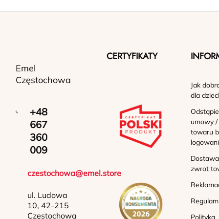
CERTYFIKATY
INFOR
Emel
Częstochowa
Jak dobr
dla dziec
+48
Odstąpie
umowy /
667
towaru b
360
logowan
009
Dostawa 
zwrot to
czestochowa@emel.store
Reklama
ul. Ludowa
Regulam
10, 42-215
Częstochowa
Polityka