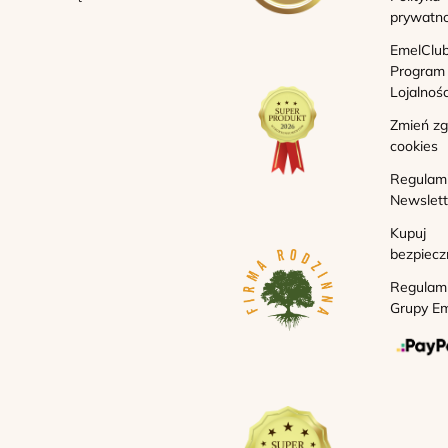
prywatno
EmelClub
Program
Lojalnoś
Zmień z
cookies
Regulam
Newslett
Kupuj
bezpiecz
Regulam
Grupy Em