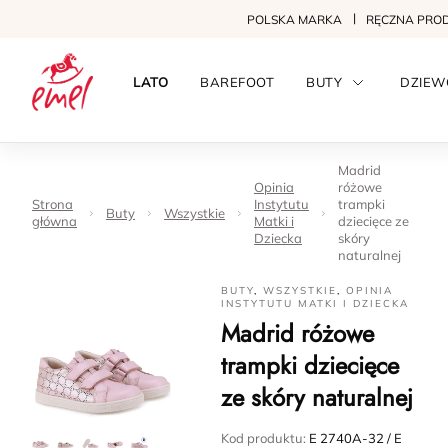
POLSKA MARKA
RĘCZNA PRO
LATO
BAREFOOT
BUTY
DZIEW
Madrid
Opinia
różowe
Strona
Instytutu
trampki
Buty
Wszystkie
główna
Matki i
dziecięce ze
Dziecka
skóry
naturalnej
BUTY
,
WSZYSTKIE
,
OPINIA
INSTYTUTU MATKI I DZIECKA
Madrid różowe
trampki dziecięce
ze skóry naturalnej
Kod produktu:
E 2740A-32 / E