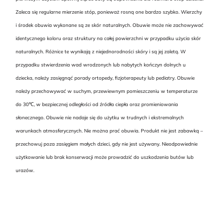
Zaleca się regularne mierzenie stóp, ponieważ rosną one bardzo szybko. Wierzchy
i środek obuwia wykonane są ze skór naturalnych. Obuwie może nie zachowywać
identycznego koloru oraz struktury na całej powierzchni w przypadku użycia skór
naturalnych. Różnice te wynikają z niejednorodności skóry i są jej zaletą. W
przypadku stwierdzenia wad wrodzonych lub nabytych kończyn dolnych u
dziecka, należy zasięgnąć porady ortopedy, fizjoterapeuty lub pediatry. Obuwie
należy przechowywać w suchym, przewiewnym pomieszczeniu w temperaturze
do 30℃, w bezpiecznej odległości od źródła ciepła oraz promieniowania
słonecznego. Obuwie nie nadaje się do użytku w trudnych i ekstremalnych
warunkach atmosferycznych. Nie można prać obuwia. Produkt nie jest zabawką –
przechowuj poza zasięgiem małych dzieci, gdy nie jest używany. Nieodpowiednie
użytkowanie lub brak konserwacji może prowadzić do uszkodzenia butów lub
urazów.