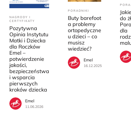
PORA
PORADNIKI
Jaki
Buty barefoot
do ż
NAGRODY I
CERTYFIKATY
a problemy
Pora
Pozytywna
ortopedyczne
dla
Opinia Instytutu
u dzieci – co
rodz
Matki i Dziecka
musisz
mal
dla Roczków
wiedzieć?
Emel –
potwierdzenie
Emel
jakości,
16.12.2025
bezpieczeństwa
i wsparcia
pierwszych
kroków dziecka
Emel
11.06.2026