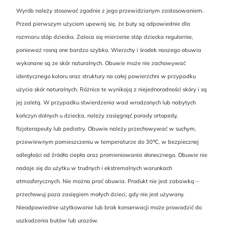
Wyrób należy stosować zgodnie z jego przewidzianym zastosowaniem.
Przed pierwszym użyciem upewnij się, że buty są odpowiednie dla
rozmiaru stóp dziecka. Zaleca się mierzenie stóp dziecka regularnie,
ponieważ rosną one bardzo szybko. Wierzchy i środek naszego obuwia
wykonane są ze skór naturalnych. Obuwie może nie zachowywać
identycznego koloru oraz struktury na całej powierzchni w przypadku
użycia skór naturalnych. Różnice te wynikają z niejednorodności skóry i są
jej zaletą. W przypadku stwierdzenia wad wrodzonych lub nabytych
kończyn dolnych u dziecka, należy zasięgnąć porady ortopedy,
fizjoterapeuty lub pediatry. Obuwie należy przechowywać w suchym,
przewiewnym pomieszczeniu w temperaturze do 30℃, w bezpiecznej
odległości od źródła ciepła oraz promieniowania słonecznego. Obuwie nie
nadaje się do użytku w trudnych i ekstremalnych warunkach
atmosferycznych. Nie można prać obuwia. Produkt nie jest zabawką –
przechowuj poza zasięgiem małych dzieci, gdy nie jest używany.
Nieodpowiednie użytkowanie lub brak konserwacji może prowadzić do
uszkodzenia butów lub urazów.