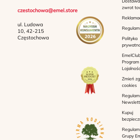
Dostawa 
zwrot to
czestochowa@emel.store
Reklama
ul. Ludowa
Regulam
10, 42-215
Częstochowa
Polityka
prywatno
EmelClub
Program
Lojalnoś
Zmień z
cookies
Regulam
Newslett
Kupuj
bezpiecz
Regulam
Grupy Em