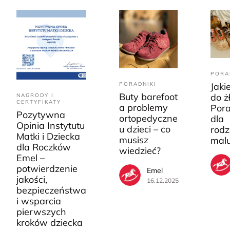
PORA
PORADNIKI
Jaki
Buty barefoot
do ż
NAGRODY I
CERTYFIKATY
a problemy
Pora
Pozytywna
ortopedyczne
dla
Opinia Instytutu
u dzieci – co
rodz
Matki i Dziecka
musisz
mal
dla Roczków
wiedzieć?
Emel –
potwierdzenie
Emel
jakości,
16.12.2025
bezpieczeństwa
i wsparcia
pierwszych
kroków dziecka