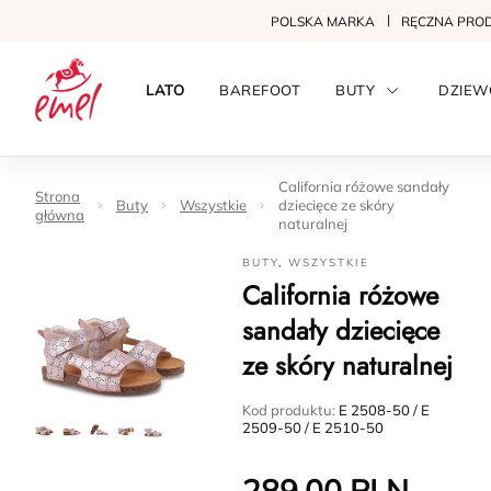
POLSKA MARKA
RĘCZNA PRO
LATO
BAREFOOT
BUTY
DZIEW
California różowe sandały
Strona
Buty
Wszystkie
dziecięce ze skóry
główna
naturalnej
BUTY
,
WSZYSTKIE
California różowe
sandały dziecięce
ze skóry naturalnej
Kod produktu:
E 2508-50 / E
2509-50 / E 2510-50
289.00
PLN