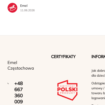
Emel
11.06.2026
CERTYFIKATY
INFOR
Emel
Częstochowa
Jak dobr
dla dziec
+48
Odstąpie
umowy /
667
towaru b
360
logowan
009