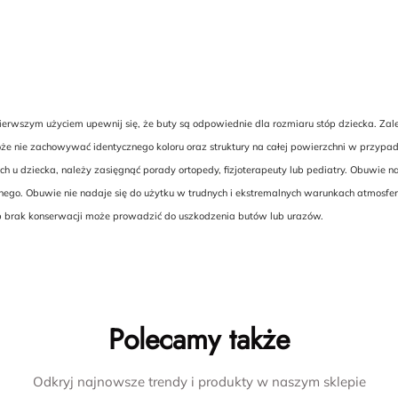
wszym użyciem upewnij się, że buty są odpowiednie dla rozmiaru stóp dziecka. Zalec
nie zachowywać identycznego koloru oraz struktury na całej powierzchni w przypadku u
ch u dziecka, należy zasięgnąć porady ortopedy, fizjoterapeuty lub pediatry. Obuw
znego. Obuwie nie nadaje się do użytku w trudnych i ekstremalnych warunkach atmosfe
ub brak konserwacji może prowadzić do uszkodzenia butów lub urazów.
Polecamy także
Odkryj najnowsze trendy i produkty w naszym sklepie