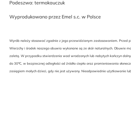
Podeszwa: termokauczuk
Wyprodukowano przez Emel s.c. w Polsce
Wyrób należy stosować zgodnie z jego przewidzianym zastosowaniem. Przed pier
Wierzchy i środek naszego obuwia wykonane są ze skór naturalnych. Obuwie może 
zaletą. W przypadku stwierdzenia wad wrodzonych lub nabytych kończyn dolny
do 30℃, w bezpiecznej odległości od źródła ciepła oraz promieniowania słonec
zasięgiem małych dzieci, gdy nie jest używany. Nieodpowiednie użytkowanie l