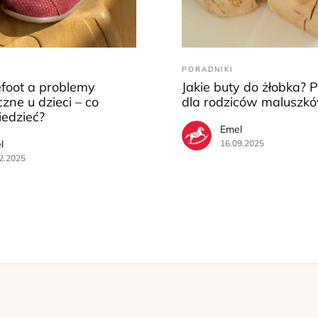
PORADNIKI
efoot a problemy
Jakie buty do żłobka? 
zne u dzieci – co
dla rodziców maluszk
iedzieć?
Emel
l
16.09.2025
2.2025