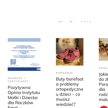
PORA
PORADNIKI
Jaki
Buty barefoot
do ż
NAGRODY I
CERTYFIKATY
a problemy
Pora
Pozytywna
ortopedyczne
dla
Opinia Instytutu
u dzieci – co
rodz
Matki i Dziecka
musisz
mal
dla Roczków
wiedzieć?
Emel –