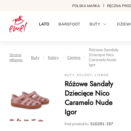
POLSKA MARKA
RĘCZNA PRO
LATO
BAREFOOT
BUTY
DZIEW
Różowe Sandały
Strona
Dziecięce Nico
Buty
Kolory
Ciemne
główna
Caramelo Nude
Igor
BUTY
,
KOLORY
,
CIEMNE
Różowe Sandały
Dziecięce Nico
Caramelo Nude
Igor
Kod produktu:
S10291-197