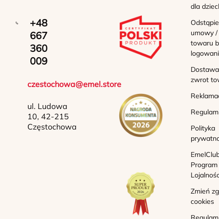
dla dziec
+48
Odstąpie
umowy /
667
towaru b
360
logowan
009
Dostawa 
zwrot to
czestochowa@emel.store
Reklama
ul. Ludowa
Regulam
10, 42-215
Częstochowa
Polityka
prywatno
EmelClub
Program
Lojalnoś
Zmień z
cookies
Regulam