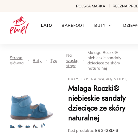
POLSKA MARKA
RĘCZNA PRO
LATO
BAREFOOT
BUTY
DZIEW
Malaga Roczki®
Na
Strona
niebieskie sandały
Buty
Typ
wąską
główna
dziecięce ze skóry
stopę
naturalnej
BUTY
,
TYP
,
NA WĄSKĄ STOPĘ
Malaga Roczki®
niebieskie sandały
dziecięce ze skóry
naturalnej
Kod produktu:
ES 2428D-3