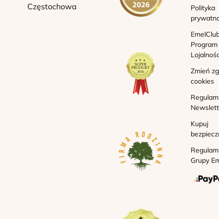
Częstochowa
Polityka
prywatno
EmelClub
Program
Lojalnoś
Zmień z
cookies
Regulam
Newslett
Kupuj
bezpiecz
Regulam
Grupy Em