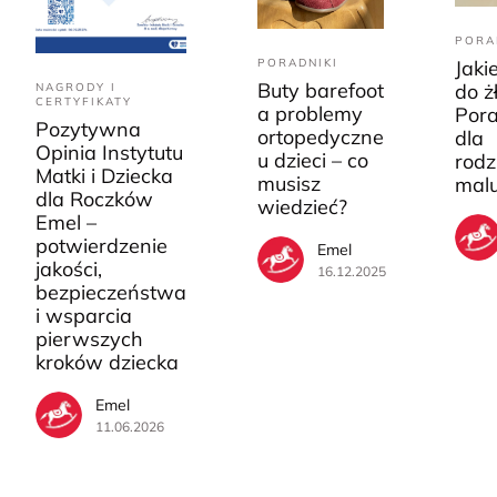
PORA
PORADNIKI
Jaki
Buty barefoot
do ż
NAGRODY I
CERTYFIKATY
a problemy
Pora
Pozytywna
ortopedyczne
dla
Opinia Instytutu
u dzieci – co
rodz
Matki i Dziecka
musisz
mal
dla Roczków
wiedzieć?
Emel –
potwierdzenie
Emel
jakości,
16.12.2025
bezpieczeństwa
i wsparcia
pierwszych
kroków dziecka
Emel
11.06.2026