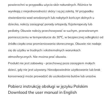
powierzchni w przypadku użycia skór naturalnych. Różnice te
wynikają z niejednorodności skóry i są jej zaletą. W przypadku
stwierdzenia wad wrodzonych lub nabytych kończyn dolnych u
dziecka, należy zasięgnąć porady ortopedy, fizjoterapeuty lub
pediatry. Obuwie należy przechowywać w suchym, przewiewnym
pomieszczeniu w temperaturze do 30℃, w bezpiecznej odległości od
źródła ciepła oraz promieniowania słonecznego. Obuwie nie nadaje
się do użytku w trudnych i ekstremalnych warunkach
atmosferycznych. Nie można prać obuwia.
Produkt nie jest zabawką – przechowuj poza zasięgiem małych
dzieci, gdy nie jest używany. Nieodpowiednie użytkowanie lub brak
konserwacji może prowadzić do uszkodzenia butów lub urazów.
Pobierz instrukcję obsługi w języku Polskim
Download the user manual in English