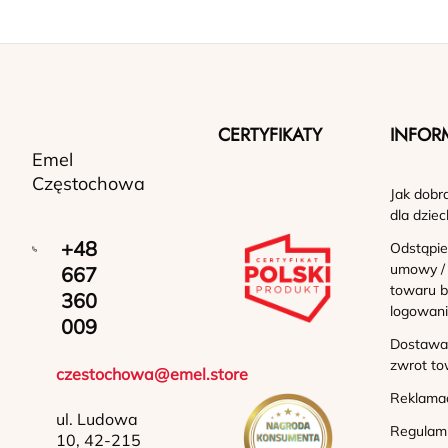
CERTYFIKATY
INFOR
Emel
Częstochowa
Jak dobr
dla dziec
+48
Odstąpie
umowy /
667
towaru b
360
logowan
009
Dostawa 
zwrot to
czestochowa@emel.store
Reklama
ul. Ludowa
Regulam
10, 42-215