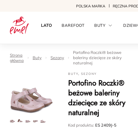
POLSKA MARKA
RĘCZNA PRO
LATO
BAREFOOT
BUTY
DZIEW
Portofino Roczki® beżowe
Strona
Buty
Sezony
baleriny dziecięce ze skóry
główna
naturalnej
BUTY
,
SEZONY
Portofino Roczki®
beżowe baleriny
dziecięce ze skóry
naturalnej
Kod produktu:
ES 2409J-5