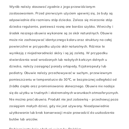
Wyrób należy stosować zgodnie z jego przewidzianym
zastosowaniem. Przed pierwszym użyciem upewnij się, że buty są
odpowiednie dla rozmiaru stóp dziecka. Zaleca się mierzenie stóp
dziecka regularnie, ponieważ rosną one bardzo szybko. Wierzchy i
środek naszego obuwia wykonane są ze skór naturalnych. Obuwie
może nie zachowywać identycznego koloru oraz struktury na całej
powierzchni w przypadku użycia skór naturalnych. Różnice te
wynikają z niejednorodności skóry i są jej zaletą. W przypadku
stwierdzenia wad wrodzonych lub nabytych kończyn dolnych u
dziecka, należy zasięgnąć porady ortopedy, fizjoterapeuty lub
pediatry. Obuwie należy przechowywać w suchym, przewiewnym
pomieszczeniu w temperaturze do 30℃, w bezpiecznej odległości od
źródła ciepła oraz promieniowania słonecznego. Obuwie nie nadaje
się do użytku w trudnych i ekstremalnych warunkach atmosferycznych.
Nie można prać obuwia. Produkt nie jest zabawką – przechowuj poza
zasięgiem małych dzieci, gdy nie jest używany. Nieodpowiednie
użytkowanie lub brak konserwacji może prowadzić do uszkodzenia
butów lub urazów.