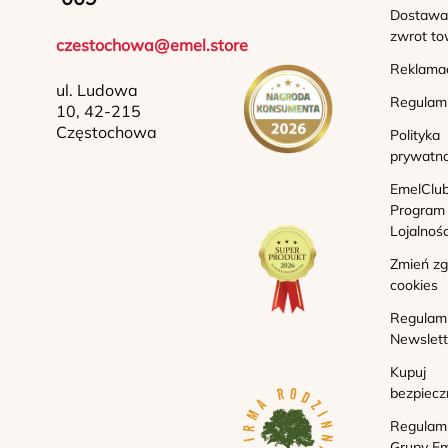
Dostawa 
zwrot to
czestochowa@emel.store
Reklama
ul. Ludowa
Regulam
10, 42-215
Częstochowa
Polityka
prywatno
EmelClub
Program
Lojalnoś
Zmień z
cookies
Regulam
Newslett
Kupuj
bezpiecz
Regulam
Grupy Em