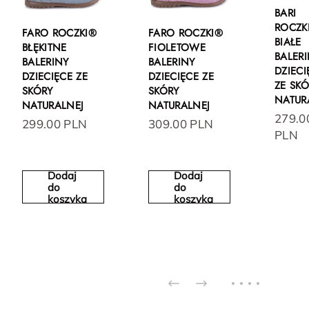
BARI
ROCZK
FARO ROCZKI®
FARO ROCZKI®
BIAŁE
BŁĘKITNE
FIOLETOWE
BALER
BALERINY
BALERINY
DZIECI
DZIECIĘCE ZE
DZIECIĘCE ZE
ZE SK
SKÓRY
SKÓRY
NATUR
NATURALNEJ
NATURALNEJ
279.0
299.00 PLN
309.00 PLN
PLN
Dodaj
Dodaj
do
do
koszyka
koszyka