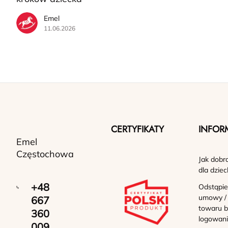
Emel
11.06.2026
CERTYFIKATY
INFOR
Emel
Częstochowa
Jak dobr
dla dziec
+48
Odstąpie
umowy /
667
towaru b
360
logowan
009