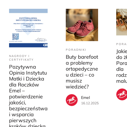
PORA
PORADNIKI
Jaki
Buty barefoot
do ż
NAGRODY I
CERTYFIKATY
a problemy
Pora
Pozytywna
ortopedyczne
dla
Opinia Instytutu
u dzieci – co
rodz
Matki i Dziecka
musisz
mal
dla Roczków
wiedzieć?
Emel –
potwierdzenie
Emel
jakości,
16.12.2025
bezpieczeństwa
i wsparcia
pierwszych
kroków dziecka