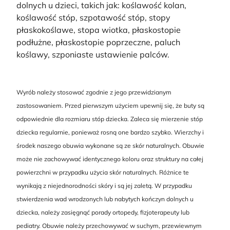
dolnych u dzieci, takich jak: koślawość kolan,
koślawość stóp, szpotawość stóp, stopy
płaskokoślawe, stopa wiotka, płaskostopie
podłużne, płaskostopie poprzeczne, paluch
koślawy, szponiaste ustawienie palców.
Wyrób należy stosować zgodnie z jego przewidzianym
zastosowaniem. Przed pierwszym użyciem upewnij się, że buty są
odpowiednie dla rozmiaru stóp dziecka. Zaleca się mierzenie stóp
dziecka regularnie, ponieważ rosną one bardzo szybko. Wierzchy i
środek naszego obuwia wykonane są ze skór naturalnych. Obuwie
może nie zachowywać identycznego koloru oraz struktury na całej
powierzchni w przypadku użycia skór naturalnych. Różnice te
wynikają z niejednorodności skóry i są jej zaletą. W przypadku
stwierdzenia wad wrodzonych lub nabytych kończyn dolnych u
dziecka, należy zasięgnąć porady ortopedy, fizjoterapeuty lub
pediatry. Obuwie należy przechowywać w suchym, przewiewnym