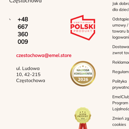
Częstochowa
Jak dobr
dla dziec
+48
Odstąpie
umowy /
667
towaru b
360
logowan
009
Dostawa 
zwrot to
czestochowa@emel.store
Reklama
ul. Ludowa
Regulam
10, 42-215
Częstochowa
Polityka
prywatno
EmelClub
Program
Lojalnoś
Zmień z
cookies