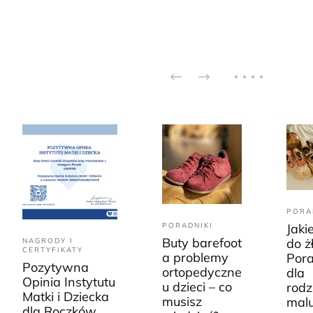
PORA
PORADNIKI
Jaki
Buty barefoot
do ż
NAGRODY I
CERTYFIKATY
a problemy
Pora
Pozytywna
ortopedyczne
dla
Opinia Instytutu
u dzieci – co
rodz
Matki i Dziecka
musisz
mal
dla Roczków