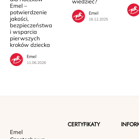
wiedzieć?
Emel –
potwierdzenie
Emel
jakości,
16.12.2025
bezpieczeństwa
i wsparcia
pierwszych
kroków dziecka
Emel
11.06.2026
CERTYFIKATY
INFOR
Emel