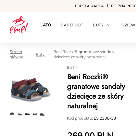
POLSKA MARKA
RĘCZNA PRO
LATO
BAREFOOT
BUTY
DZIEW
Strona
Beni Roczki® granatowe sandały
Buty
główna
dziecięce ze skóry naturalnej
BUTY
Beni Roczki®
granatowe sandały
dziecięce ze skóry
naturalnej
Kod produktu:
ES 2386-38
269.00
PLN