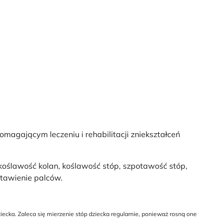
agającym leczeniu i rehabilitacji zniekształceń
oślawość kolan, koślawość stóp, szpotawość stóp,
stawienie palców.
cka. Zaleca się mierzenie stóp dziecka regularnie, ponieważ rosną one