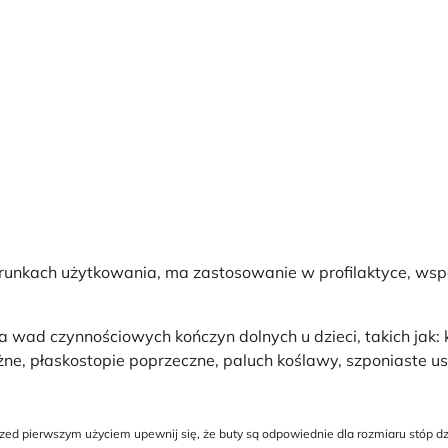
unkach użytkowania, ma zastosowanie w profilaktyce, wspom
ad czynnościowych kończyn dolnych u dzieci, takich jak: k
żne, płaskostopie poprzeczne, paluch koślawy, szponiaste u
 pierwszym użyciem upewnij się, że buty są odpowiednie dla rozmiaru stóp dzie