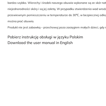
bardzo szybko. Wierzchy i środek naszego obuwia wykonane są ze skór natu
niejednorodności skóry i są jej zaletą. W przypadku stwierdzenia wad wro
przewiewnym pomieszczeniu w temperaturze do 30℃, w bezpiecznej odległo
można prać obuwia.
Produkt nie jest zabawką – przechowuj poza zasięgiem małych dzieci, gdy
Pobierz instrukcję obsługi w języku Polskim
Download the user manual in English