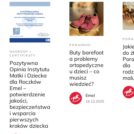
PORA
PORADNIKI
Jaki
Buty barefoot
do ż
NAGRODY I
CERTYFIKATY
a problemy
Pora
Pozytywna
ortopedyczne
dla
Opinia Instytutu
u dzieci – co
rodz
Matki i Dziecka
musisz
mal
dla Roczków
wiedzieć?
Emel –
potwierdzenie
Emel
jakości,
16.12.2025
bezpieczeństwa
i wsparcia
pierwszych
kroków dziecka