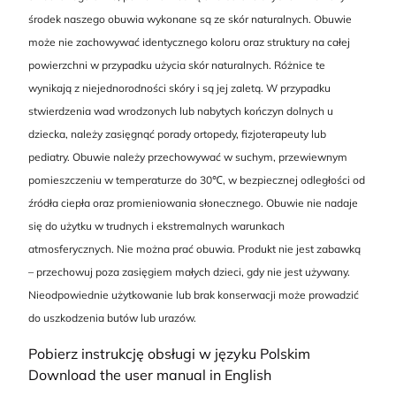
środek naszego obuwia wykonane są ze skór naturalnych. Obuwie
może nie zachowywać identycznego koloru oraz struktury na całej
powierzchni w przypadku użycia skór naturalnych. Różnice te
wynikają z niejednorodności skóry i są jej zaletą. W przypadku
stwierdzenia wad wrodzonych lub nabytych kończyn dolnych u
dziecka, należy zasięgnąć porady ortopedy, fizjoterapeuty lub
pediatry. Obuwie należy przechowywać w suchym, przewiewnym
pomieszczeniu w temperaturze do 30℃, w bezpiecznej odległości od
źródła ciepła oraz promieniowania słonecznego. Obuwie nie nadaje
się do użytku w trudnych i ekstremalnych warunkach
atmosferycznych. Nie można prać obuwia. Produkt nie jest zabawką
– przechowuj poza zasięgiem małych dzieci, gdy nie jest używany.
Nieodpowiednie użytkowanie lub brak konserwacji może prowadzić
do uszkodzenia butów lub urazów.
Pobierz instrukcję obsługi w języku Polskim
Download the user manual in English