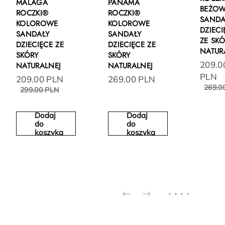
MALAGA
PANAMA
BEŻO
ROCZKI®
ROCZKI®
SANDA
KOLOROWE
KOLOROWE
DZIECI
SANDAŁY
SANDAŁY
ZE SK
DZIECIĘCE ZE
DZIECIĘCE ZE
NATUR
SKÓRY
SKÓRY
209.0
NATURALNEJ
NATURALNEJ
PLN
209.00 PLN
269.00 PLN
269.0
299.00 PLN
Dodaj
Dodaj
do
do
koszyka
koszyka