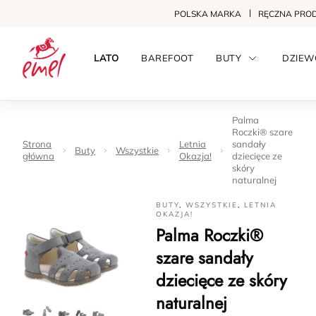
POLSKA MARKA
RĘCZNA PRO
LATO
BAREFOOT
BUTY
DZIEW
Palma
Roczki® szare
Strona
Letnia
sandały
Buty
Wszystkie
główna
Okazja!
dziecięce ze
skóry
naturalnej
BUTY
,
WSZYSTKIE
,
LETNIA
OKAZJA!
Palma Roczki®
szare sandały
dziecięce ze skóry
naturalnej