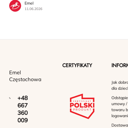
Emel
11.06.2026
CERTYFIKATY
INFOR
Emel
Częstochowa
Jak dobr
dla dziec
+48
Odstąpie
umowy /
667
towaru b
360
logowan
009
Dostawa 