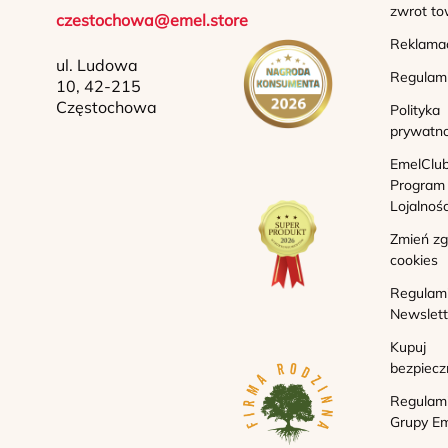
zwrot to
czestochowa@emel.store
Reklama
ul. Ludowa
Regulam
10, 42-215
Częstochowa
Polityka
prywatno
EmelClub
Program
Lojalnoś
Zmień z
cookies
Regulam
Newslett
Kupuj
bezpiecz
Regulam
Grupy Em