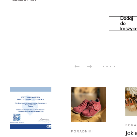
Dodaj
do
koszyk
PORA
PORADNIKI
Jaki