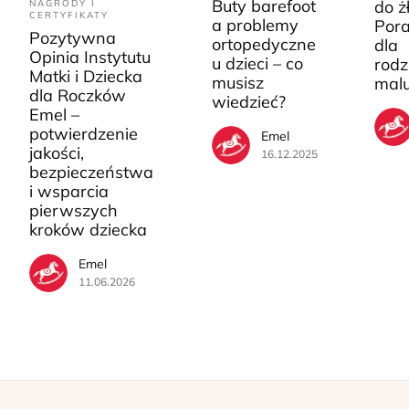
Buty barefoot
do ż
NAGRODY I
CERTYFIKATY
a problemy
Pora
Pozytywna
ortopedyczne
dla
Opinia Instytutu
u dzieci – co
rodz
Matki i Dziecka
musisz
mal
dla Roczków
wiedzieć?
Emel –
potwierdzenie
Emel
jakości,
16.12.2025
bezpieczeństwa
i wsparcia
pierwszych
kroków dziecka
Emel
11.06.2026