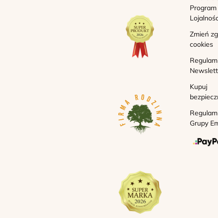
Program
Lojalnoś
Zmień z
cookies
Regulam
Newslett
Kupuj
bezpiecz
Regulam
Grupy Em