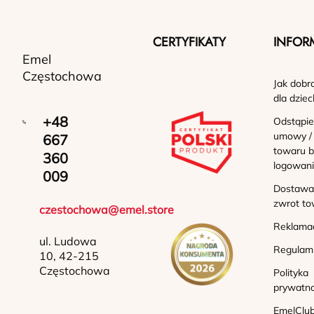
CERTYFIKATY
INFOR
Emel
Częstochowa
Jak dobr
dla dziec
+48
Odstąpie
umowy /
667
towaru b
360
logowan
009
Dostawa 
zwrot to
czestochowa@emel.store
Reklama
ul. Ludowa
Regulam
10, 42-215
Częstochowa
Polityka
prywatno
EmelClub