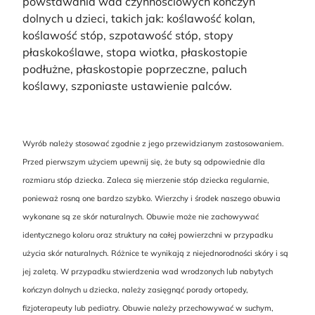
powstawania wad czynnościowych kończyn
dolnych u dzieci, takich jak: koślawość kolan,
koślawość stóp, szpotawość stóp, stopy
płaskokoślawe, stopa wiotka, płaskostopie
podłużne, płaskostopie poprzeczne, paluch
koślawy, szponiaste ustawienie palców.
Wyrób należy stosować zgodnie z jego przewidzianym zastosowaniem.
Przed pierwszym użyciem upewnij się, że buty są odpowiednie dla
rozmiaru stóp dziecka. Zaleca się mierzenie stóp dziecka regularnie,
ponieważ rosną one bardzo szybko. Wierzchy i środek naszego obuwia
wykonane są ze skór naturalnych. Obuwie może nie zachowywać
identycznego koloru oraz struktury na całej powierzchni w przypadku
użycia skór naturalnych. Różnice te wynikają z niejednorodności skóry i są
jej zaletą. W przypadku stwierdzenia wad wrodzonych lub nabytych
kończyn dolnych u dziecka, należy zasięgnąć porady ortopedy,
fizjoterapeuty lub pediatry. Obuwie należy przechowywać w suchym,