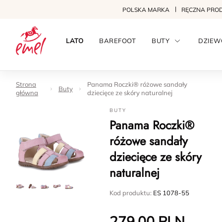
POLSKA MARKA
RĘCZNA PRO
LATO
BAREFOOT
BUTY
DZIEW
Strona
Panama Roczki® różowe sandały
Buty
główna
dziecięce ze skóry naturalnej
BUTY
Panama Roczki®
różowe sandały
dziecięce ze skóry
naturalnej
Kod produktu:
ES 1078-55
279.00
PLN