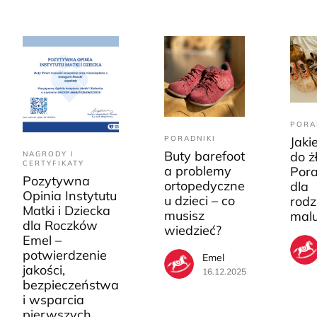
PORA
PORADNIKI
Jaki
Buty barefoot
do ż
NAGRODY I
CERTYFIKATY
a problemy
Pora
Pozytywna
ortopedyczne
dla
Opinia Instytutu
u dzieci – co
rodz
Matki i Dziecka
musisz
mal
dla Roczków
wiedzieć?
Emel –
potwierdzenie
Emel
jakości,
16.12.2025
bezpieczeństwa
i wsparcia
pierwszych