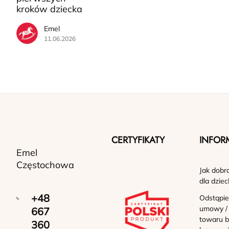
kroków dziecka
Emel
11.06.2026
CERTYFIKATY
INFOR
Emel
Częstochowa
Jak dobr
dla dziec
+48
Odstąpie
umowy /
667
towaru b
360