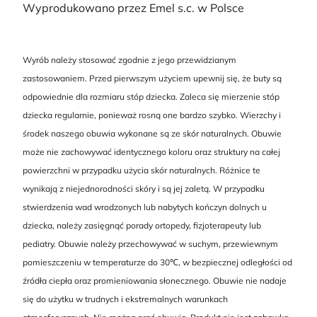
Wyprodukowano przez Emel s.c. w Polsce
Wyrób należy stosować zgodnie z jego przewidzianym
zastosowaniem. Przed pierwszym użyciem upewnij się, że buty są
odpowiednie dla rozmiaru stóp dziecka. Zaleca się mierzenie stóp
dziecka regularnie, ponieważ rosną one bardzo szybko. Wierzchy i
środek naszego obuwia wykonane są ze skór naturalnych. Obuwie
może nie zachowywać identycznego koloru oraz struktury na całej
powierzchni w przypadku użycia skór naturalnych. Różnice te
wynikają z niejednorodności skóry i są jej zaletą. W przypadku
stwierdzenia wad wrodzonych lub nabytych kończyn dolnych u
dziecka, należy zasięgnąć porady ortopedy, fizjoterapeuty lub
pediatry. Obuwie należy przechowywać w suchym, przewiewnym
pomieszczeniu w temperaturze do 30℃, w bezpiecznej odległości od
źródła ciepła oraz promieniowania słonecznego. Obuwie nie nadaje
się do użytku w trudnych i ekstremalnych warunkach