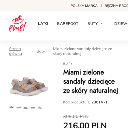
POLSKA MARKA
RĘCZNA PRO
LATO
BAREFOOT
BUTY
DZIEW
Strona
Miami zielone sandały dziecięce ze
Buty
główna
skóry naturalnej
BUTY
Miami zielone
sandały dziecięce
ze skóry naturalnej
Kod produktu:
E 2801A-1
309.00
PLN
216.00
PLN