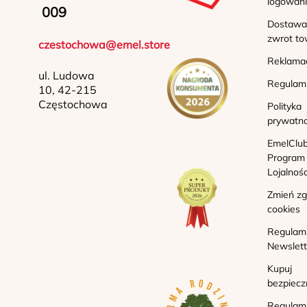
logowan
009
Dostawa 
zwrot to
czestochowa@emel.store
Reklama
ul. Ludowa
Regulam
10, 42-215
Częstochowa
Polityka
prywatno
EmelClub
Program
Lojalnoś
Zmień z
cookies
Regulam
Newslett
Kupuj
bezpiecz
Regulam