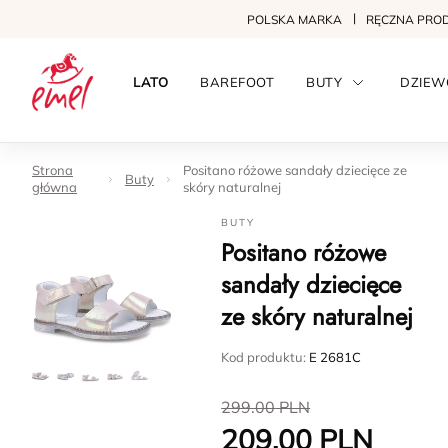
POLSKA MARKA
RĘCZNA PRO
LATO
BAREFOOT
BUTY
DZIEW
Strona
Positano różowe sandały dziecięce ze
Buty
główna
skóry naturalnej
BUTY
Positano różowe
sandały dziecięce
ze skóry naturalnej
Kod produktu:
E 2681C
299.00
PLN
209.00
PLN