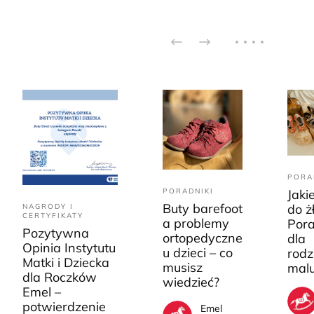
PORA
PORADNIKI
Jaki
Buty barefoot
do ż
NAGRODY I
CERTYFIKATY
a problemy
Pora
Pozytywna
ortopedyczne
dla
Opinia Instytutu
u dzieci – co
rodz
Matki i Dziecka
musisz
mal
dla Roczków
wiedzieć?
Emel –
potwierdzenie
Emel