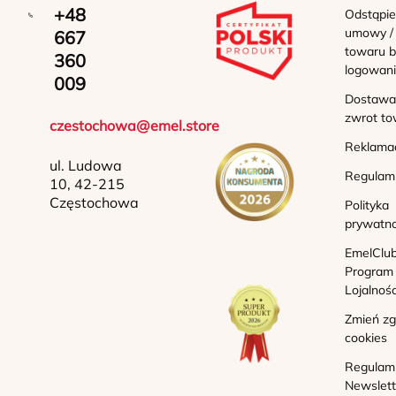
+48
Odstąpie
umowy /
667
towaru b
360
logowan
009
Dostawa 
zwrot to
czestochowa@emel.store
Reklama
ul. Ludowa
Regulam
10, 42-215
Częstochowa
Polityka
prywatno
EmelClub
Program
Lojalnoś
Zmień z
cookies
Regulam
Newslett