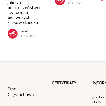
jakości,
16.12.2025
bezpieczeństwa
i wsparcia
pierwszych
kroków dziecka
Emel
11.06.2026
CERTYFIKATY
INFOR
Emel
Częstochowa
Jak dobr
dla dziec