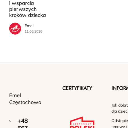
i wsparcia
pierwszych
kroków dziecka
Emel
11.06.2026
CERTYFIKATY
INFOR
Emel
Częstochowa
Jak dobr
dla dziec
+48
Odstąpie
umowy /