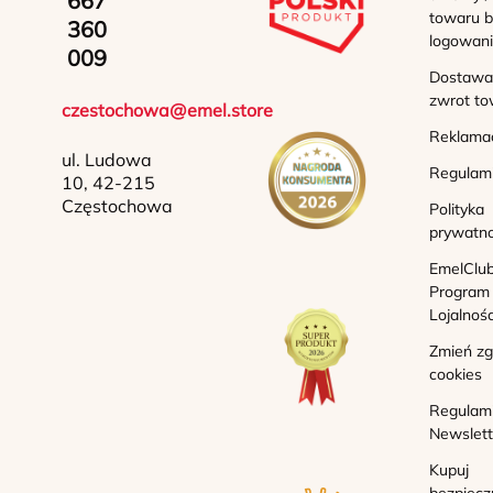
667
towaru b
360
logowan
009
Dostawa 
zwrot to
czestochowa@emel.store
Reklama
ul. Ludowa
Regulam
10, 42-215
Częstochowa
Polityka
prywatno
EmelClub
Program
Lojalnoś
Zmień z
cookies
Regulam
Newslett
Kupuj
bezpiecz