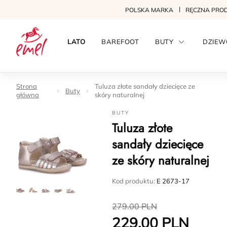
POLSKA MARKA
RĘCZNA PRO
LATO
BAREFOOT
BUTY
DZIEW
Strona
Tuluza złote sandały dziecięce ze
Buty
główna
skóry naturalnej
BUTY
Tuluza złote
sandały dziecięce
ze skóry naturalnej
Kod produktu:
E 2673-17
279.00
PLN
229.00
PLN