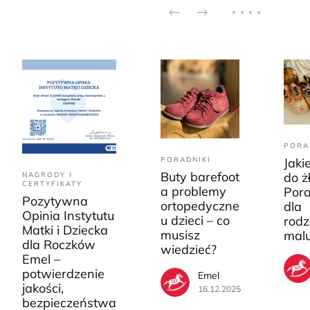
PORA
PORADNIKI
Jaki
Buty barefoot
do ż
NAGRODY I
CERTYFIKATY
a problemy
Pora
Pozytywna
ortopedyczne
dla
Opinia Instytutu
u dzieci – co
rodz
Matki i Dziecka
musisz
mal
dla Roczków
wiedzieć?
Emel –
potwierdzenie
Emel
jakości,
16.12.2025
bezpieczeństwa