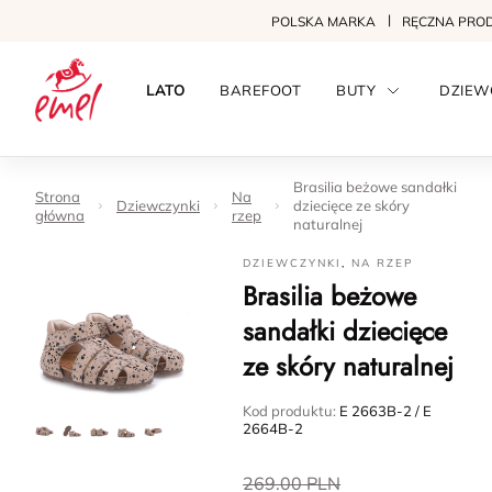
POLSKA MARKA
RĘCZNA PRO
LATO
BAREFOOT
BUTY
DZIEW
Brasilia beżowe sandałki
Strona
Na
Dziewczynki
dziecięce ze skóry
główna
rzep
naturalnej
DZIEWCZYNKI
,
NA RZEP
Brasilia beżowe
sandałki dziecięce
ze skóry naturalnej
Kod produktu:
E 2663B-2 / E
2664B-2
269.00
PLN