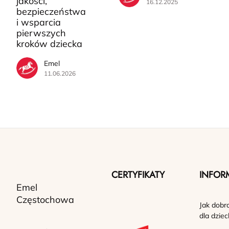
jakości,
16.12.2025
bezpieczeństwa
i wsparcia
pierwszych
kroków dziecka
Emel
11.06.2026
CERTYFIKATY
INFOR
Emel
Częstochowa
Jak dobr
dla dziec