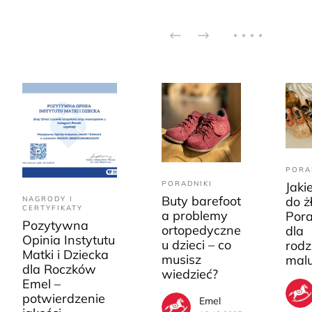
PORA
PORADNIKI
Jaki
Buty barefoot
do ż
NAGRODY I
CERTYFIKATY
a problemy
Pora
Pozytywna
ortopedyczne
dla
Opinia Instytutu
u dzieci – co
rodz
Matki i Dziecka
musisz
mal
dla Roczków
wiedzieć?
Emel –
potwierdzenie
Emel