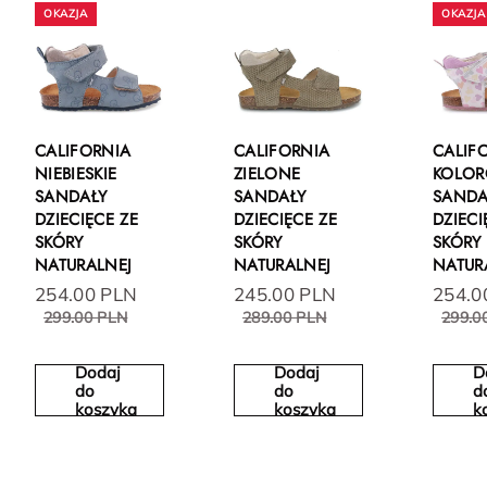
CALIFORNIA
CALIFORNIA
CALIF
NIEBIESKIE
ZIELONE
KOLO
SANDAŁY
SANDAŁY
SANDA
DZIECIĘCE ZE
DZIECIĘCE ZE
DZIECI
SKÓRY
SKÓRY
SKÓRY
NATURALNEJ
NATURALNEJ
NATUR
254.00 PLN
245.00 PLN
254.0
299.00 PLN
289.00 PLN
299.0
Dodaj
Dodaj
D
do
do
d
koszyka
koszyka
k