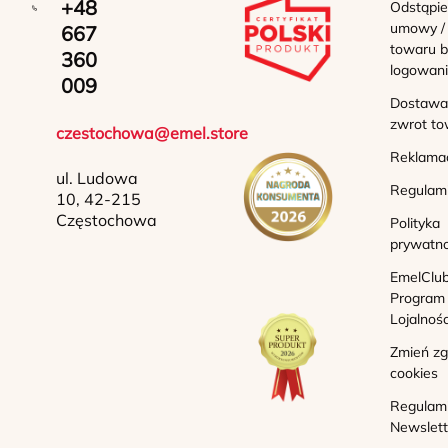
+48
Odstąpie
umowy /
667
towaru b
360
logowan
009
Dostawa 
zwrot to
czestochowa@emel.store
Reklama
ul. Ludowa
Regulam
10, 42-215
Częstochowa
Polityka
prywatno
EmelClub
Program
Lojalnoś
Zmień z
cookies
Regulam
Newslett