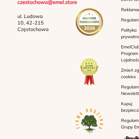
czestochowa@emel.store
Reklama
ul. Ludowa
Regulam
10, 42-215
Częstochowa
Polityka
prywatno
EmelClub
Program
Lojalnoś
Zmień z
cookies
Regulam
Newslett
Kupuj
bezpiecz
Regulam
Grupy Em