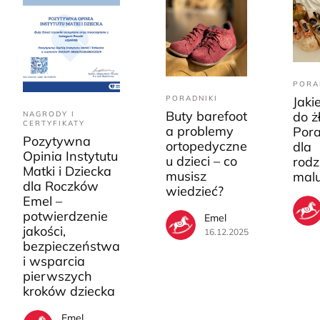
PORA
PORADNIKI
Jaki
Buty barefoot
do ż
NAGRODY I
CERTYFIKATY
a problemy
Pora
Pozytywna
ortopedyczne
dla
Opinia Instytutu
u dzieci – co
rodz
Matki i Dziecka
musisz
mal
dla Roczków
wiedzieć?
Emel –
potwierdzenie
Emel
jakości,
16.12.2025
bezpieczeństwa
i wsparcia
pierwszych
kroków dziecka
Emel