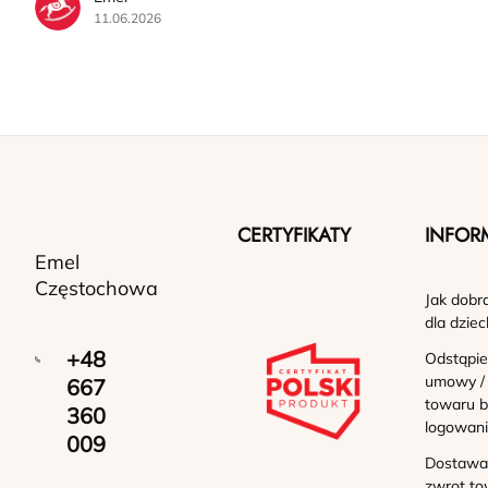
11.06.2026
CERTYFIKATY
INFOR
Emel
Częstochowa
Jak dobr
dla dziec
+48
Odstąpie
umowy /
667
towaru b
360
logowan
009
Dostawa 
zwrot to