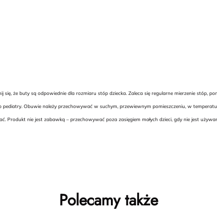
 się, że buty są odpowiednie dla rozmiaru stóp dziecka. Zaleca się regularne mierzenie stóp,
lub pediatry. Obuwie należy przechowywać w suchym, przewiewnym pomieszczeniu, w temperaturze
ć. Produkt nie jest zabawką – przechowywać poza zasięgiem małych dzieci, gdy nie jest używ
Polecamy także