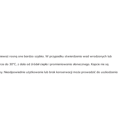
 ponieważ rosną one bardzo szybko. W przypadku stwierdzenia wad wrodzonych lub
 do 30°C, z dala od źródeł ciepła i promieniowania słonecznego. Kapcie nie są
any. Nieodpowiednie użytkowanie lub brak konserwacji może prowadzić do uszkodzenia