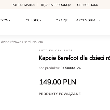
POLSKA MARKA
RĘCZNA PRODUKCJA
OD 1992 ROKU
CZYNKI
CHŁOPCY
OKAZJE
AKCESORIA
a dzieci różowe z serduszkiem
BUTY
,
KOLORY
,
RÓŻE
Kapcie Barefoot dla dzieci 
Kod produktu:
EK 5000A-24
149.00
PLN
PRODUKTY POWIĄZANE