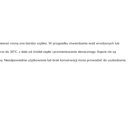
 ponieważ rosną one bardzo szybko. W przypadku stwierdzenia wad wrodzonych lub
 do 30°C, z dala od źródeł ciepła i promieniowania słonecznego. Kapcie nie są
any. Nieodpowiednie użytkowanie lub brak konserwacji może prowadzić do uszkodzenia