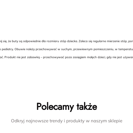
 się, że buty są odpowiednie dla rozmiaru stóp dziecka. Zaleca się regularne mierzenie stóp,
lub pediatry. Obuwie należy przechowywać w suchym, przewiewnym pomieszczeniu, w temperaturze
ć. Produkt nie jest zabawką – przechowywać poza zasięgiem małych dzieci, gdy nie jest używ
Polecamy także
Odkryj najnowsze trendy i produkty w naszym sklepie