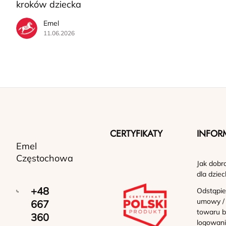
kroków dziecka
Emel
11.06.2026
CERTYFIKATY
INFOR
Emel
Częstochowa
Jak dobr
dla dziec
+48
Odstąpie
umowy /
667
towaru b
360
logowan