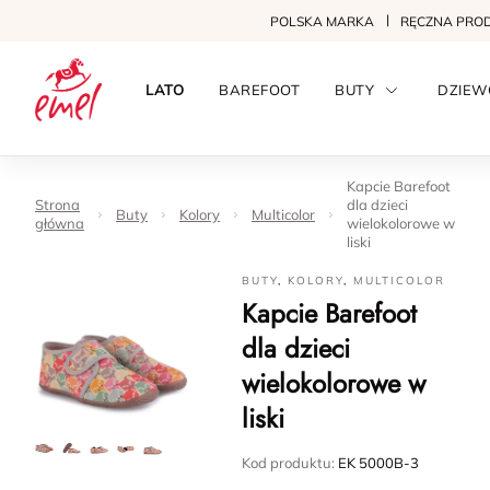
POLSKA MARKA
RĘCZNA PRO
LATO
BAREFOOT
BUTY
DZIEW
Kapcie Barefoot
Strona
dla dzieci
Buty
Kolory
Multicolor
główna
wielokolorowe w
liski
BUTY
,
KOLORY
,
MULTICOLOR
Kapcie Barefoot
dla dzieci
wielokolorowe w
liski
Kod produktu:
EK 5000B-3