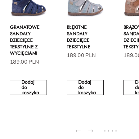
GRANATOWE
BŁĘKITNE
BRĄZ
SANDAŁY
SANDAŁY
SANDA
DZIECIĘCE
DZIECIĘCE
DZIECI
TEKSTYLNE Z
TEKSTYLNE
TEKST
WYCIĘCIAMI
189.00 PLN
189.0
189.00 PLN
Dodaj
Dodaj
D
do
do
d
koszyka
koszyka
k