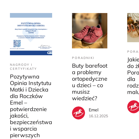
PORA
PORADNIKI
Jaki
Buty barefoot
do ż
NAGRODY I
CERTYFIKATY
a problemy
Pora
Pozytywna
ortopedyczne
dla
Opinia Instytutu
u dzieci – co
rodz
Matki i Dziecka
musisz
mal
dla Roczków
wiedzieć?
Emel –
potwierdzenie
Emel
jakości,
16.12.2025
bezpieczeństwa
i wsparcia
pierwszych