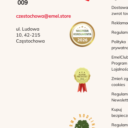
009
Dostawa 
zwrot to
czestochowa@emel.store
Reklama
ul. Ludowa
Regulam
10, 42-215
Częstochowa
Polityka
prywatno
EmelClub
Program
Lojalnoś
Zmień z
cookies
Regulam
Newslett
Kupuj
bezpiecz
Regulam