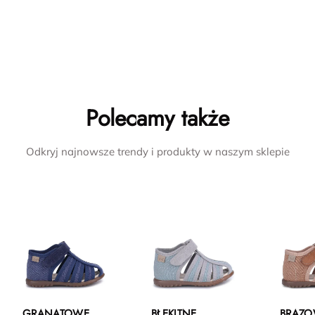
Polecamy także
Odkryj najnowsze trendy i produkty w naszym sklepie
GRANATOWE
BŁĘKITNE
BRĄZ