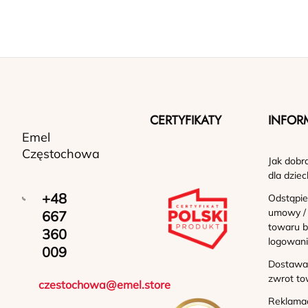
CERTYFIKATY
INFOR
Emel
Częstochowa
Jak dobr
dla dziec
+48
Odstąpie
umowy /
667
towaru b
360
logowan
009
Dostawa 
zwrot to
czestochowa@emel.store
Reklama