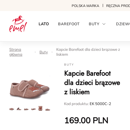
POLSKA MARKA
RĘCZNA PRO
LATO
BAREFOOT
BUTY
DZIEW
Strona
Kapcie Barefoot dla dzieci brązowe z
Buty
główna
liskiem
BUTY
Kapcie Barefoot
dla dzieci brązowe
z liskiem
Kod produktu:
EK 5000C-2
169.00
PLN