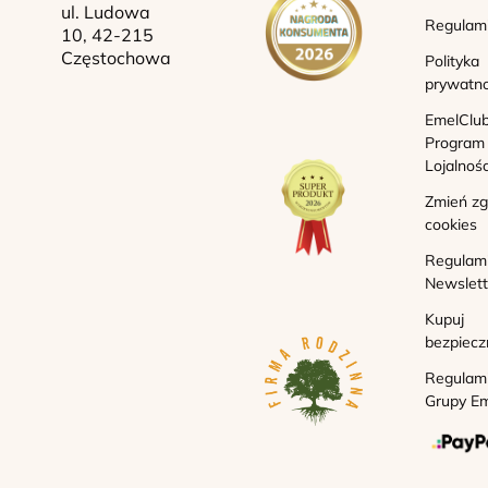
ul. Ludowa
Regulam
10, 42-215
Częstochowa
Polityka
prywatno
EmelClub
Program
Lojalnoś
Zmień z
cookies
Regulam
Newslett
Kupuj
bezpiecz
Regulam
Grupy Em