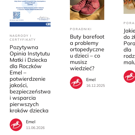
PORA
PORADNIKI
Jaki
Buty barefoot
do ż
NAGRODY I
CERTYFIKATY
a problemy
Pora
Pozytywna
ortopedyczne
dla
Opinia Instytutu
u dzieci – co
rodz
Matki i Dziecka
musisz
mal
dla Roczków
wiedzieć?
Emel –
potwierdzenie
Emel
jakości,
16.12.2025
bezpieczeństwa
i wsparcia
pierwszych
kroków dziecka
Emel
11.06.2026