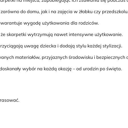
karpetki na miejscu, zapobiegając ich zsuwaniu się podczas 
 zarówno do domu, jak i na zajęcia w żłobku czy przedszkolu
 gwarantuje wygodę użytkowania dla rodziców.
, że skarpetki wytrzymują nawet intensywne użytkowanie.
zyciągają uwagę dziecka i dodają stylu każdej stylizacji.
wanych materiałów, przyjaznych środowisku i bezpiecznych dl
o doskonały wybór na każdą okazję – od urodzin po święta.
prasować.