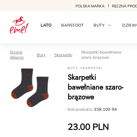
POLSKA MARKA
RĘCZNA PRO
LATO
BAREFOOT
BUTY
DZIEW
Strona
Skarpetki bawełniane
Buty
Skarpetki
główna
szaro-brązowe
BUTY
,
SKARPETKI
Skarpetki
bawełniane szaro-
brązowe
Kod produktu:
ESK 100-94
23.00
PLN