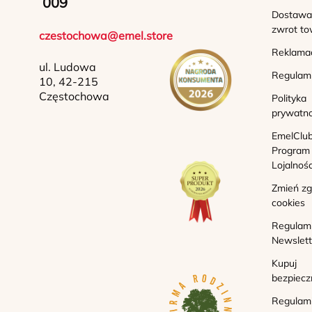
009
Dostawa 
zwrot to
czestochowa@emel.store
Reklama
ul. Ludowa
Regulam
10, 42-215
Częstochowa
Polityka
prywatno
EmelClub
Program
Lojalnoś
Zmień z
cookies
Regulam
Newslett
Kupuj
bezpiecz
Regulam