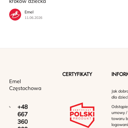
kroków dziecka
Emel
11.06.2026
CERTYFIKATY
INFOR
Emel
Częstochowa
Jak dobr
dla dziec
+48
Odstąpie
umowy /
667
towaru b
360
logowan