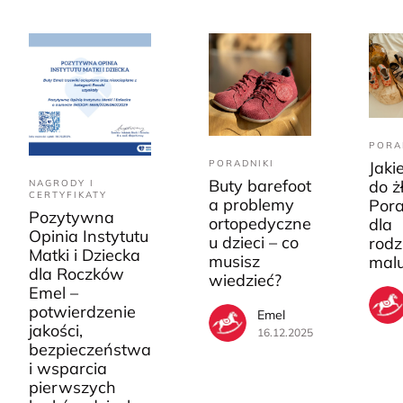
PORA
PORADNIKI
Jaki
Buty barefoot
do ż
NAGRODY I
CERTYFIKATY
a problemy
Pora
Pozytywna
ortopedyczne
dla
Opinia Instytutu
u dzieci – co
rodz
Matki i Dziecka
musisz
mal
dla Roczków
wiedzieć?
Emel –
potwierdzenie
Emel
jakości,
16.12.2025
bezpieczeństwa
i wsparcia
pierwszych