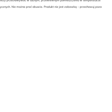
ie należy przechowywać w suchym, przewiewnym pomieszczeniu w temperaturze
rycznych. Nie można prać obuwia. Produkt nie jest zabawką – przechowuj poza