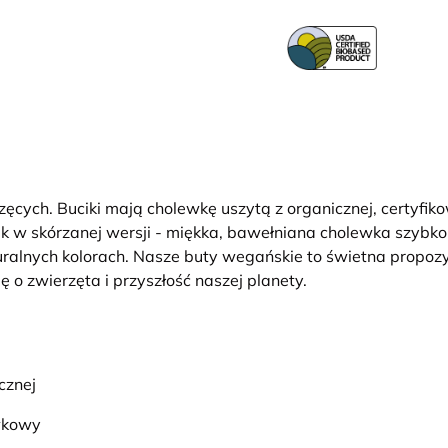
ęcych. Buciki mają cholewkę uszytą z organicznej, certyfi
 w skórzanej wersji - miękka, bawełniana cholewka szybko do
alnych kolorach. Nasze buty wegańskie to świetna propozycj
 o zwierzęta i przyszłość naszej planety.
cznej
ewkowy