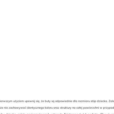
wszym użyciem upewnij się, że buty są odpowiednie dla rozmiaru stóp dziecka. Zalec
nie zachowywać identycznego koloru oraz struktury na całej powierzchni w przypadku u