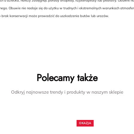
ch u dziecka, należy zasięgnąć porady ortopedy, fizjoterapeuty lub pediatry. Obuw
znego. Obuwie nie nadaje się do użytku w trudnych i ekstremalnych warunkach atmosfe
ub brak konserwacji może prowadzić do uszkodzenia butów lub urazów.
Polecamy także
Odkryj najnowsze trendy i produkty w naszym sklepie