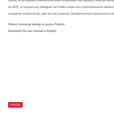
zaletą. W przypadku stwierdzenia wad wrodzonych lub nabytych kończyn dolny
do 30℃, w bezpiecznej odległości od źródła ciepła oraz promieniowania słonec
zasięgiem małych dzieci, gdy nie jest używany. Nieodpowiednie użytkowanie l
Pobierz instrukcję obsługi w języku Polskim
Download the user manual in English