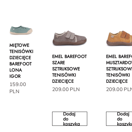
MIĘTOWE
TENISÓWKI
EMEL BAREFOOT
EMEL BARE
DZIECIĘCE
SZARE
MUSZTARD
BAREFOOT
SZTRUKSOWE
SZTRUKSOW
LONA
TENISÓWKI
TENISÓWKI
IGOR
DZIECIĘCE
DZIECIĘCE
159.00
209.00 PLN
209.00 PL
PLN
Dodaj
Dodaj
do
do
koszyka
koszyk