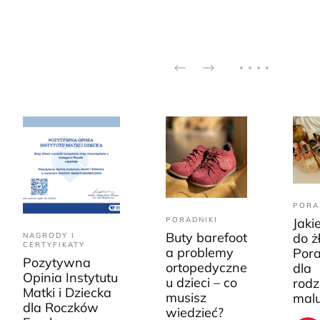
PORA
PORADNIKI
Jaki
Buty barefoot
do ż
NAGRODY I
CERTYFIKATY
a problemy
Pora
Pozytywna
ortopedyczne
dla
Opinia Instytutu
u dzieci – co
rodz
Matki i Dziecka
musisz
mal
dla Roczków
wiedzieć?