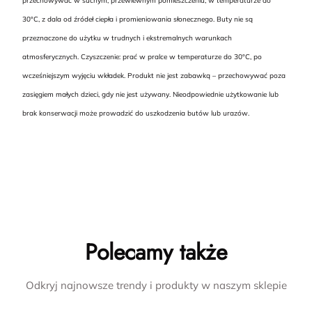
przechowywać w suchym, przewiewnym pomieszczeniu, w temperaturze do
30°C, z dala od źródeł ciepła i promieniowania słonecznego. Buty nie są
przeznaczone do użytku w trudnych i ekstremalnych warunkach
atmosferycznych. Czyszczenie: prać w pralce w temperaturze do 30°C, po
wcześniejszym wyjęciu wkładek. Produkt nie jest zabawką – przechowywać poza
zasięgiem małych dzieci, gdy nie jest używany. Nieodpowiednie użytkowanie lub
brak konserwacji może prowadzić do uszkodzenia butów lub urazów.
Polecamy także
Odkryj najnowsze trendy i produkty w naszym sklepie