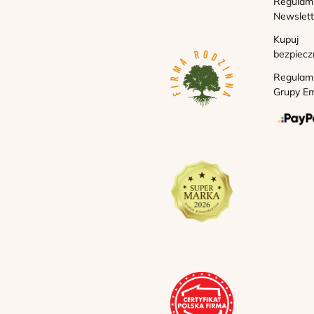
Regulam
Newslett
Kupuj
bezpiecz
Regulam
Grupy Em