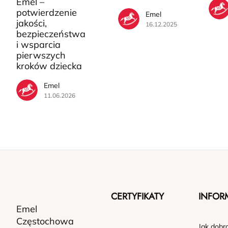
Emel –
potwierdzenie
Emel
jakości,
16.12.2025
bezpieczeństwa
i wsparcia
pierwszych
kroków dziecka
Emel
11.06.2026
CERTYFIKATY
INFOR
Emel
Częstochowa
Jak dobr