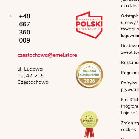
dla dziec
+48
Odstąpie
umowy /
667
towaru b
360
logowan
009
Dostawa 
zwrot to
czestochowa@emel.store
Reklama
ul. Ludowa
Regulam
10, 42-215
Częstochowa
Polityka
prywatno
EmelClub
Program
Lojalnoś
Zmień z
cookies