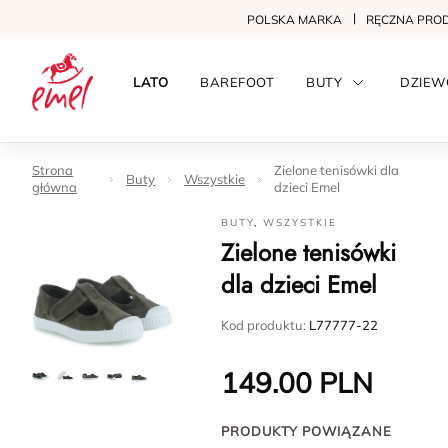
POLSKA MARKA
RĘCZNA PRO
LATO
BAREFOOT
BUTY
DZIEW
Strona
Zielone tenisówki dla
Buty
Wszystkie
główna
dzieci Emel
BUTY
,
WSZYSTKIE
Zielone tenisówki
dla dzieci Emel
Kod produktu:
L77777-22
149.00
PLN
PRODUKTY POWIĄZANE