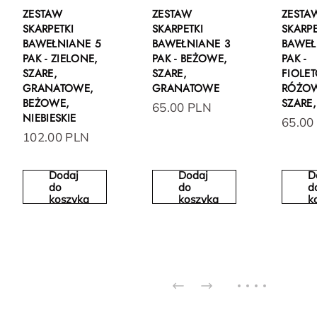
ZESTAW
ZESTAW
ZESTA
SKARPETKI
SKARPETKI
SKARPE
BAWEŁNIANE 5
BAWEŁNIANE 3
BAWEŁ
PAK - ZIELONE,
PAK - BEŻOWE,
PAK -
SZARE,
SZARE,
FIOLE
GRANATOWE,
GRANATOWE
RÓŻO
BEŻOWE,
SZARE
65.00 PLN
NIEBIESKIE
65.00
102.00 PLN
Dodaj
Dodaj
D
do
do
d
koszyka
koszyka
k