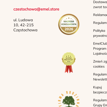
Dostawa 
zwrot to
czestochowa@emel.store
Reklama
ul. Ludowa
Regulam
10, 42-215
Częstochowa
Polityka
prywatno
EmelClub
Program
Lojalnoś
Zmień z
cookies
Regulam
Newslett
Kupuj
bezpiecz
Regulam
Grupy Em