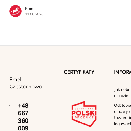
Emel
11.06.2026
CERTYFIKATY
INFOR
Emel
Częstochowa
Jak dobr
dla dziec
+48
Odstąpie
umowy /
667
towaru b
360
logowan
009