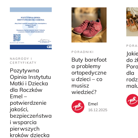
PORA
PORADNIKI
Jaki
Buty barefoot
do ż
NAGRODY I
CERTYFIKATY
a problemy
Pora
Pozytywna
ortopedyczne
dla
Opinia Instytutu
u dzieci – co
rodz
Matki i Dziecka
musisz
mal
dla Roczków
wiedzieć?
Emel –
potwierdzenie
Emel
jakości,
16.12.2025
bezpieczeństwa
i wsparcia
pierwszych
kroków dziecka