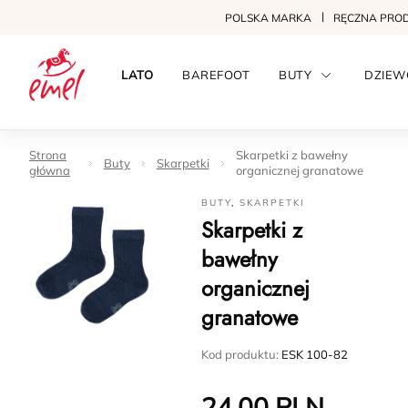
POLSKA MARKA
RĘCZNA PRO
LATO
BAREFOOT
BUTY
DZIEW
Strona
Skarpetki z bawełny
Buty
Skarpetki
główna
organicznej granatowe
BUTY
,
SKARPETKI
Skarpetki z
bawełny
organicznej
granatowe
Kod produktu:
ESK 100-82
24.00
PLN