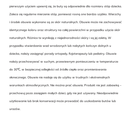
pierwszym użyciem upewnij się, że buty są odpowiednie dla rozmiaru stóp dziecka.
Zaleca się regularne mierzenie stóp, ponieważ rosną one bardzo szybko. Wierzchy
i środek obuwia wykonane są ze skór naturalnych. Obuwie może nie zachowywać
identycznego koloru oraz struktury na całej powierzchni w przypadku użycia skór
naturalnych. Różnice te wynikają z niejednorodności skóry i są jej zaletą. W
przypadku stwierdzenia wad wrodzonych lub nabytych kończyn dolnych u
dziecka, należy zasięgnąć porady ortopedy, fizjoterapeuty lub pediatry. Obuwie
należy przechowywać w suchym, przewiewnym pomieszczeniu w temperaturze
do 30℃, w bezpiecznej odległości od źródła ciepła oraz promieniowania
słonecznego. Obuwie nie nadaje się do użytku w trudnych i ekstremalnych
warunkach atmosferycznych. Nie można prać obuwia. Produkt nie jest zabawką –
przechowuj poza zasięgiem małych dzieci, gdy nie jest używany. Nieodpowiednie
użytkowanie lub brak konserwacji może prowadzić do uszkodzenia butów lub
urazów.