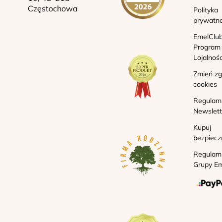
Częstochowa
Polityka
prywatno
EmelClub
Program
Lojalnoś
Zmień z
cookies
Regulam
Newslett
Kupuj
bezpiecz
Regulam
Grupy Em