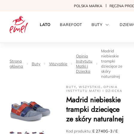
POLSKA MARKA
RĘCZNA PRO
LATO
BAREFOOT
BUTY
DZIEW
Madrid
Opinia
niebieskie
Strona
Instytutu
trampki
Buty
Wszystkie
główna
Matki i
dziecięce ze
Dziecka
skóry
naturalnej
BUTY
,
WSZYSTKIE
,
OPINIA
INSTYTUTU MATKI I DZIECKA
Madrid niebieskie
trampki dziecięce
ze skóry naturalnej
Kod produktu:
E 2740G-3 / E