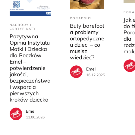
PORA
PORADNIKI
Jaki
Buty barefoot
do ż
NAGRODY I
CERTYFIKATY
a problemy
Pora
Pozytywna
ortopedyczne
dla
Opinia Instytutu
u dzieci – co
rodz
Matki i Dziecka
musisz
mal
dla Roczków
wiedzieć?
Emel –
potwierdzenie
Emel
jakości,
16.12.2025
bezpieczeństwa
i wsparcia
pierwszych
kroków dziecka
Emel
11.06.2026