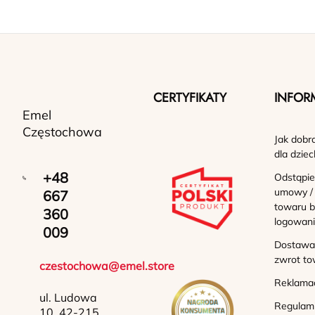
CERTYFIKATY
INFOR
Emel
Częstochowa
Jak dobr
dla dziec
+48
Odstąpie
umowy /
667
towaru b
360
logowan
009
Dostawa 
zwrot to
czestochowa@emel.store
Reklama
ul. Ludowa
Regulam
10, 42-215