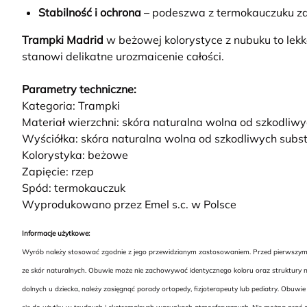
Stabilność i ochrona
– podeszwa z termokauczuku za
Trampki Madrid
w beżowej kolorystyce z nubuku to lekka
stanowi delikatne urozmaicenie całości.
Parametry techniczne:
Kategoria: Trampki
Materiał wierzchni: skóra naturalna wolna od szkodliw
Wyściółka: skóra naturalna wolna od szkodliwych subst
Kolorystyka: beżowe
Zapięcie: rzep
Spód: termokauczuk
Wyprodukowano przez Emel s.c. w Polsce
Informacje użytkowe:
Wyrób należy stosować zgodnie z jego przewidzianym zastosowaniem. Przed pierwszym uż
ze skór naturalnych. Obuwie może nie zachowywać identycznego koloru oraz struktury na
dolnych u dziecka, należy zasięgnąć porady ortopedy, fizjoterapeuty lub pediatry. Ob