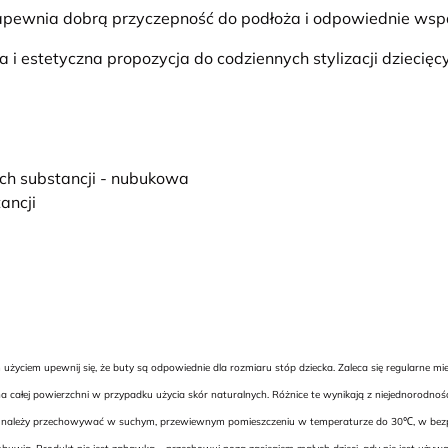
pewnia dobrą przyczepność do podłoża i odpowiednie wspa
 i estetyczna propozycja do codziennych stylizacji dziecięc
ych substancji - nubukowa
ancji
yciem upewnij się, że buty są odpowiednie dla rozmiaru stóp dziecka. Zaleca się regularne m
 całej powierzchni w przypadku użycia skór naturalnych. Różnice te wynikają z niejednorodnoś
uwie należy przechowywać w suchym, przewiewnym pomieszczeniu w temperaturze do 30℃, w bezpie