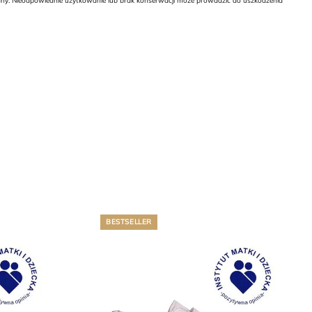
wany. Nieodpowiednie użytkowanie lub brak konserwacji może prowadzić do uszkodzenia
BESTSELLER