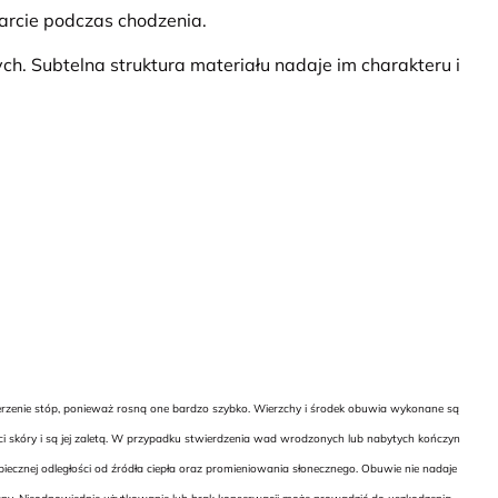
rcie podczas chodzenia.
ych. Subtelna struktura materiału nadaje im charakteru i
ierzenie stóp, ponieważ rosną one bardzo szybko. Wierzchy i środek obuwia wykonane są
ci skóry i są jej zaletą. W przypadku stwierdzenia wad wrodzonych lub nabytych kończyn
cznej odległości od źródła ciepła oraz promieniowania słonecznego. Obuwie nie nadaje