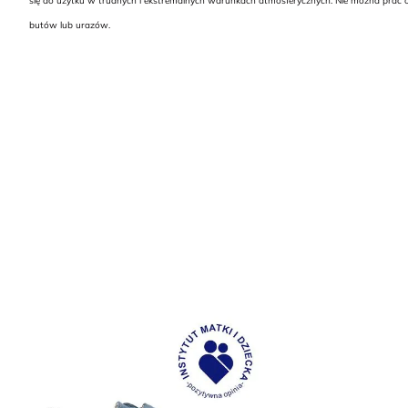
się do użytku w trudnych i ekstremalnych warunkach atmosferycznych. Nie można prać o
butów lub urazów.