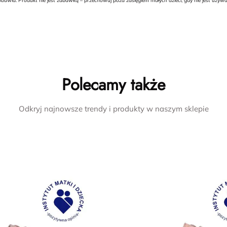
buwia. Produkt nie jest zabawką – przechowuj poza zasięgiem małych dzieci, gdy nie jest uży
Polecamy także
Odkryj najnowsze trendy i produkty w naszym sklepie