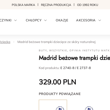
POLSKA MARKA
RĘCZNA PRODUKCJA
OD 1992 ROKU
CZYNKI
CHŁOPCY
OKAZJE
AKCESORIA
Dziecka
Madrid beżowe trampki dziecięce ze skóry naturalnej
BUTY
,
WSZYSTKIE
,
OPINIA INSTYTUTU MATK
Madrid beżowe trampki dziec
Kod produktu:
E 2740-8 / E 2737-8
329.00
PLN
PRODUKTY POWIĄZANE