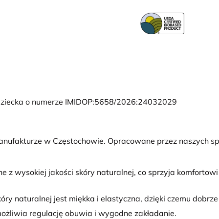
i Dziecka o numerze IMIDOP:5658/2026:24032029
anufakturze w Częstochowie. Opracowane przez naszych sp
 z wysokiej jakości skóry naturalnej, co sprzyja komforto
kóry naturalnej jest miękka i elastyczna, dzięki czemu dobrz
żliwia regulację obuwia i wygodne zakładanie.