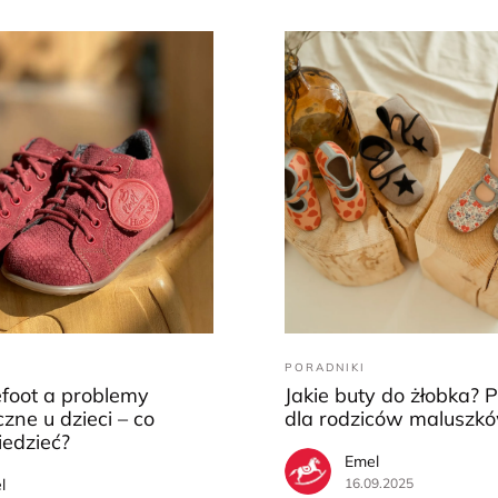
PORADNIKI
efoot a problemy
Jakie buty do żłobka? 
zne u dzieci – co
dla rodziców maluszk
iedzieć?
Emel
l
16.09.2025