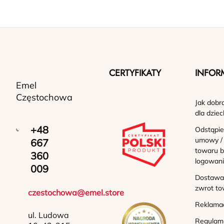
CERTYFIKATY
INFOR
Emel
Częstochowa
Jak dobr
dla dziec
+48
Odstąpie
umowy /
667
towaru b
360
logowan
009
Dostawa 
zwrot to
czestochowa@emel.store
Reklama
ul. Ludowa
Regulam