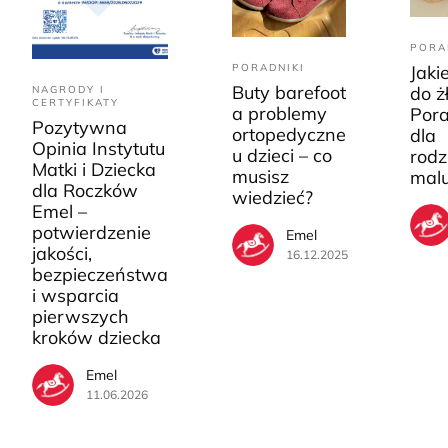
PORA
PORADNIKI
Jaki
Buty barefoot
do ż
NAGRODY I
CERTYFIKATY
a problemy
Pora
Pozytywna
ortopedyczne
dla
Opinia Instytutu
u dzieci – co
rodz
Matki i Dziecka
musisz
mal
dla Roczków
wiedzieć?
Emel –
potwierdzenie
Emel
jakości,
16.12.2025
bezpieczeństwa
i wsparcia
pierwszych
kroków dziecka
Emel
11.06.2026