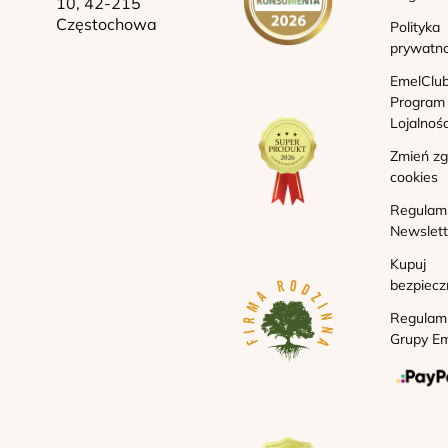
10, 42-215
Częstochowa
Polityka
prywatno
EmelClub
Program
Lojalnoś
Zmień z
cookies
Regulam
Newslett
Kupuj
bezpiecz
Regulam
Grupy Em