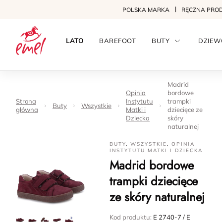
POLSKA MARKA
RĘCZNA PRO
LATO
BAREFOOT
BUTY
DZIEW
Madrid
Opinia
bordowe
Strona
Instytutu
trampki
Buty
Wszystkie
główna
Matki i
dziecięce ze
Dziecka
skóry
naturalnej
BUTY
,
WSZYSTKIE
,
OPINIA
INSTYTUTU MATKI I DZIECKA
Madrid bordowe
trampki dziecięce
ze skóry naturalnej
Kod produktu:
E 2740-7 / E