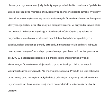
pierwszym użyciem upewnij się, że buty są odpowiednie dla rozmiaru stóp dziecka.
Zaleca się regularne mierzenie stóp, ponieważ rosną one bardzo szybko. Wierzchy
i środek obuwia wykonane są ze skór naturalnych. Obuwie może nie zachowywać
identycznego koloru oraz struktury na całej powierzchni w przypadku użycia skór
naturalnych. Różnice te wynikają z niejednorodności skóry i są jej zaletą. W
przypadku stwierdzenia wad wrodzonych lub nabytych kończyn dolnych u
dziecka, należy zasięgnąć porady ortopedy, fizjoterapeuty lub pediatry. Obuwie
należy przechowywać w suchym, przewiewnym pomieszczeniu w temperaturze
do 30℃, w bezpiecznej odległości od źródła ciepła oraz promieniowania
słonecznego. Obuwie nie nadaje się do użytku w trudnych i ekstremalnych
warunkach atmosferycznych. Nie można prać obuwia. Produkt nie jest zabawką –
przechowuj poza zasięgiem małych dzieci, gdy nie jest używany. Nieodpowiednie
użytkowanie lub brak konserwacji może prowadzić do uszkodzenia butów lub
urazów.