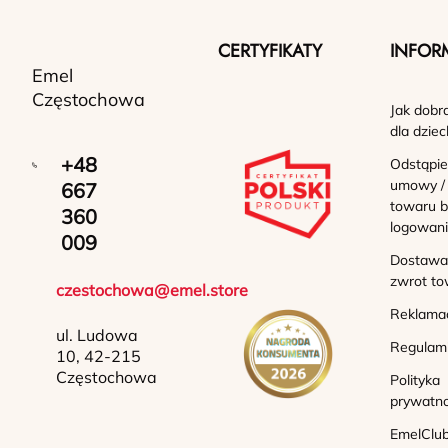
CERTYFIKATY
INFOR
Emel
Częstochowa
Jak dobr
dla dziec
+48
Odstąpie
umowy /
667
towaru b
360
logowan
009
Dostawa 
zwrot to
czestochowa@emel.store
Reklama
ul. Ludowa
Regulam
10, 42-215
Częstochowa
Polityka
prywatno
EmelClub