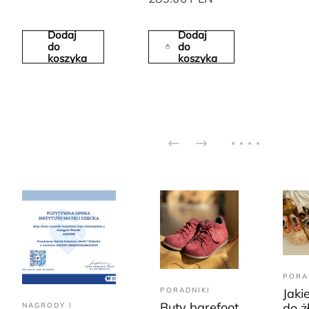
Dodaj
Dodaj
do
do
koszyka
koszyka
PORA
PORADNIKI
Jaki
Buty barefoot
do ż
NAGRODY I