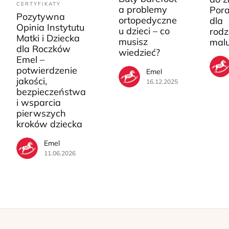
CERTYFIKATY
a problemy
Pora
Pozytywna
ortopedyczne
dla
Opinia Instytutu
u dzieci – co
rodz
Matki i Dziecka
musisz
mal
dla Roczków
wiedzieć?
Emel –
potwierdzenie
Emel
jakości,
16.12.2025
bezpieczeństwa
i wsparcia
pierwszych
kroków dziecka
Emel
11.06.2026