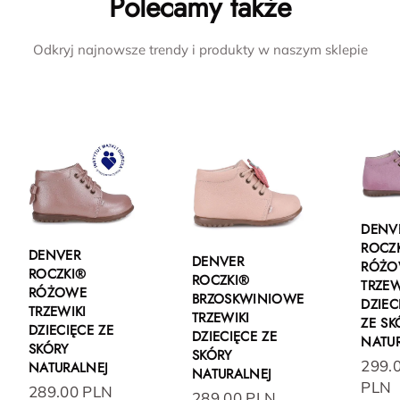
Polecamy także
Odkryj najnowsze trendy i produkty w naszym sklepie
DENV
ROCZ
DENVER
DENVER
RÓŻO
ROCZKI®
ROCZKI®
TRZEW
RÓŻOWE
BRZOSKWINIOWE
DZIEC
TRZEWIKI
TRZEWIKI
ZE SK
DZIECIĘCE ZE
DZIECIĘCE ZE
NATU
SKÓRY
SKÓRY
299.
NATURALNEJ
NATURALNEJ
PLN
289.00 PLN
289.00 PLN