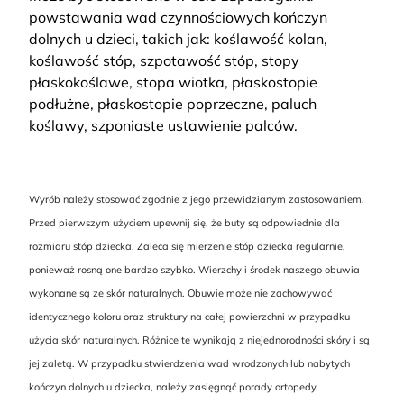
powstawania wad czynnościowych kończyn
dolnych u dzieci, takich jak: koślawość kolan,
koślawość stóp, szpotawość stóp, stopy
płaskokoślawe, stopa wiotka, płaskostopie
podłużne, płaskostopie poprzeczne, paluch
koślawy, szponiaste ustawienie palców.
Wyrób należy stosować zgodnie z jego przewidzianym zastosowaniem.
Przed pierwszym użyciem upewnij się, że buty są odpowiednie dla
rozmiaru stóp dziecka. Zaleca się mierzenie stóp dziecka regularnie,
ponieważ rosną one bardzo szybko. Wierzchy i środek naszego obuwia
wykonane są ze skór naturalnych. Obuwie może nie zachowywać
identycznego koloru oraz struktury na całej powierzchni w przypadku
użycia skór naturalnych. Różnice te wynikają z niejednorodności skóry i są
jej zaletą. W przypadku stwierdzenia wad wrodzonych lub nabytych
kończyn dolnych u dziecka, należy zasięgnąć porady ortopedy,