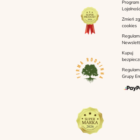
Program
Lojalnoś
Zmień z
cookies
Regulam
Newslett
Kupuj
bezpiecz
Regulam
Grupy Em