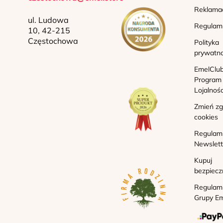
Reklama
ul. Ludowa
Regulam
10, 42-215
Częstochowa
Polityka
prywatno
EmelClub
Program
Lojalnoś
Zmień z
cookies
Regulam
Newslett
Kupuj
bezpiecz
Regulam
Grupy Em