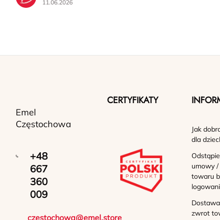
11.06.2026
CERTYFIKATY
INFOR
Emel
Częstochowa
Jak dobr
dla dziec
+48
Odstąpie
umowy /
667
towaru b
360
logowan
009
Dostawa 
zwrot to
czestochowa@emel.store