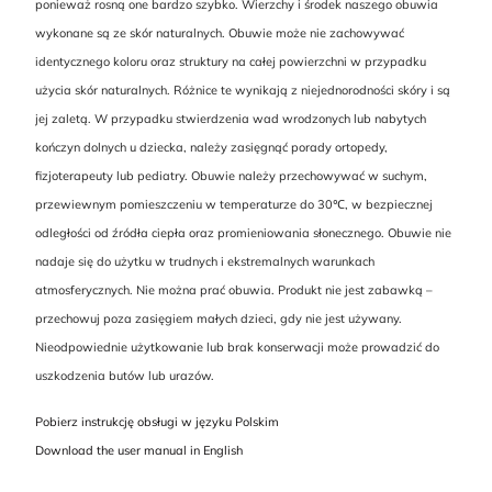
ponieważ rosną one bardzo szybko. Wierzchy i środek naszego obuwia
wykonane są ze skór naturalnych. Obuwie może nie zachowywać
identycznego koloru oraz struktury na całej powierzchni w przypadku
użycia skór naturalnych. Różnice te wynikają z niejednorodności skóry i są
jej zaletą. W przypadku stwierdzenia wad wrodzonych lub nabytych
kończyn dolnych u dziecka, należy zasięgnąć porady ortopedy,
fizjoterapeuty lub pediatry. Obuwie należy przechowywać w suchym,
przewiewnym pomieszczeniu w temperaturze do 30℃, w bezpiecznej
odległości od źródła ciepła oraz promieniowania słonecznego. Obuwie nie
nadaje się do użytku w trudnych i ekstremalnych warunkach
atmosferycznych. Nie można prać obuwia. Produkt nie jest zabawką –
przechowuj poza zasięgiem małych dzieci, gdy nie jest używany.
Nieodpowiednie użytkowanie lub brak konserwacji może prowadzić do
uszkodzenia butów lub urazów.
Pobierz instrukcję obsługi w języku Polskim
Download the user manual in English