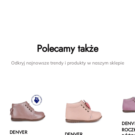
Polecamy także
Odkryj najnowsze trendy i produkty w naszym sklepie
DENV
ROCZ
DENVER
DENVER