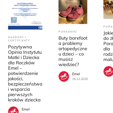
PORA
PORADNIKI
Jaki
Buty barefoot
do ż
NAGRODY I
CERTYFIKATY
a problemy
Pora
Pozytywna
ortopedyczne
dla
Opinia Instytutu
u dzieci – co
rodz
Matki i Dziecka
musisz
mal
dla Roczków
wiedzieć?
Emel –
potwierdzenie
Emel
jakości,
16.12.2025
bezpieczeństwa
i wsparcia
pierwszych
kroków dziecka
Emel