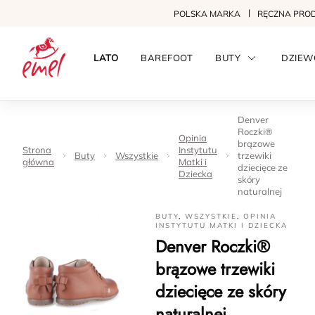
POLSKA MARKA
RĘCZNA PRO
LATO
BAREFOOT
BUTY
DZIEW
Denver
Roczki®
Opinia
brązowe
Strona
Instytutu
Buty
Wszystkie
trzewiki
główna
Matki i
dziecięce ze
Dziecka
skóry
naturalnej
BUTY
,
WSZYSTKIE
,
OPINIA
INSTYTUTU MATKI I DZIECKA
Denver Roczki®
brązowe trzewiki
dziecięce ze skóry
naturalnej