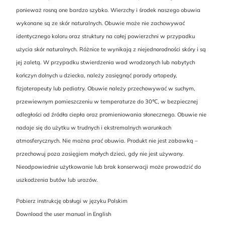
ponieważ rosną one bardzo szybko. Wierzchy i środek naszego obuwia
wykonane są ze skór naturalnych. Obuwie może nie zachowywać
identycznego koloru oraz struktury na całej powierzchni w przypadku
użycia skór naturalnych. Różnice te wynikają z niejednorodności skóry i są
jej zaletą. W przypadku stwierdzenia wad wrodzonych lub nabytych
kończyn dolnych u dziecka, należy zasięgnąć porady ortopedy,
fizjoterapeuty lub pediatry. Obuwie należy przechowywać w suchym,
przewiewnym pomieszczeniu w temperaturze do 30℃, w bezpiecznej
odległości od źródła ciepła oraz promieniowania słonecznego. Obuwie nie
nadaje się do użytku w trudnych i ekstremalnych warunkach
atmosferycznych. Nie można prać obuwia. Produkt nie jest zabawką –
przechowuj poza zasięgiem małych dzieci, gdy nie jest używany.
Nieodpowiednie użytkowanie lub brak konserwacji może prowadzić do
uszkodzenia butów lub urazów.
Pobierz instrukcję obsługi w języku Polskim
Download the user manual in English