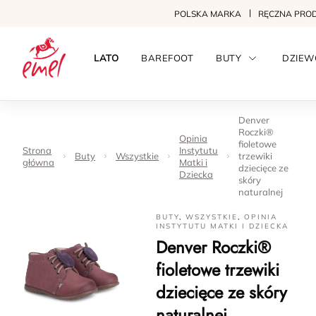
POLSKA MARKA
RĘCZNA PRO
LATO
BAREFOOT
BUTY
DZIEW
Denver
Roczki®
Opinia
fioletowe
Strona
Instytutu
Buty
Wszystkie
trzewiki
główna
Matki i
dziecięce ze
Dziecka
skóry
naturalnej
BUTY
,
WSZYSTKIE
,
OPINIA
INSTYTUTU MATKI I DZIECKA
Denver Roczki®
fioletowe trzewiki
dziecięce ze skóry
naturalnej