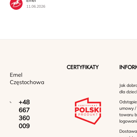
Emel
11.06.2026
CERTYFIKATY
INFOR
Emel
Częstochowa
Jak dobr
dla dziec
+48
Odstąpie
umowy /
667
towaru b
360
logowan
009
Dostawa 