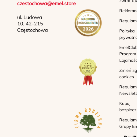
zwrot to
czestochowa@emel.store
Reklama
ul. Ludowa
Regulam
10, 42-215
Częstochowa
Polityka
prywatno
EmelClub
Program
Lojalnoś
Zmień z
cookies
Regulam
Newslett
Kupuj
bezpiecz
Regulam
Grupy Em