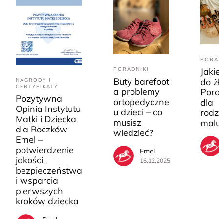
PORA
PORADNIKI
Jaki
Buty barefoot
do ż
NAGRODY I
CERTYFIKATY
a problemy
Pora
Pozytywna
ortopedyczne
dla
Opinia Instytutu
u dzieci – co
rodz
Matki i Dziecka
musisz
mal
dla Roczków
wiedzieć?
Emel –
potwierdzenie
Emel
jakości,
16.12.2025
bezpieczeństwa
i wsparcia
pierwszych
kroków dziecka