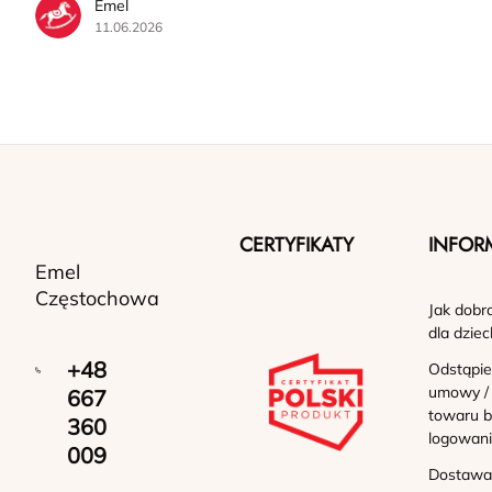
Emel
11.06.2026
CERTYFIKATY
INFOR
Emel
Częstochowa
Jak dobr
dla dziec
+48
Odstąpie
umowy /
667
towaru b
360
logowan
009
Dostawa 