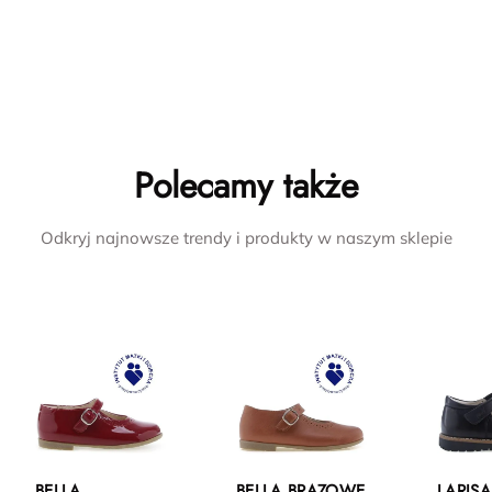
Polecamy także
Odkryj najnowsze trendy i produkty w naszym sklepie
BELLA
BELLA BRĄZOWE
LARIS