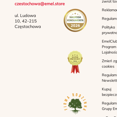
zwrot to
czestochowa@emel.store
Reklama
ul. Ludowa
Regulam
10, 42-215
Częstochowa
Polityka
prywatno
EmelClub
Program
Lojalnoś
Zmień z
cookies
Regulam
Newslett
Kupuj
bezpiecz
Regulam
Grupy Em