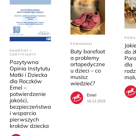
PORA
PORADNIKI
Jaki
Buty barefoot
do ż
NAGRODY I
CERTYFIKATY
a problemy
Pora
Pozytywna
ortopedyczne
dla
Opinia Instytutu
u dzieci – co
rodz
Matki i Dziecka
musisz
mal
dla Roczków
wiedzieć?
Emel –
potwierdzenie
Emel
jakości,
16.12.2025
bezpieczeństwa
i wsparcia
pierwszych
kroków dziecka