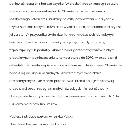
ponieważ rosną one bardzo szybko. Wierzchy i środek naszego obuwia
wykonane są ze skór naturalnych. Obuwie może nie zachowywać
identycznego koloru oraz struktury na całej powierzchni w przypadku
użycia skór naturalnych. Różnice te wynikają z niejednorodności skóry i są
jej zaletą. W przypadku stwierdzenia wad wrodzonych lub nabytych
kończyn dolnych u dziecka, należy zasięgnąć porady ortopedy,
fizjoterapeuty lub pediatry. Obuwie należy przechowywać w suchym,
przewiewnym pomieszczeniu w temperaturze do 30℃, w bezpiecznej
odległości od źródła ciepła oraz promieniowania słonecznego. Obuwie nie
nadaje się do użytku w trudnych i ekstremalnych warunkach
atmosferycznych. Nie można prać obuwia. Produkt nie jest zabawką –
przechowuj poza zasięgiem małych dzieci, gdy nie jest używany.
Nieodpowiednie użytkowanie lub brak konserwacji może prowadzić do
uszkodzenia butów lub urazów.
Pobierz instrukcję obsługi w języku Polskim
Download the user manual in English