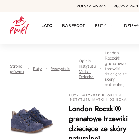
POLSKA MARKA
RĘCZNA PRO
LATO
BAREFOOT
BUTY
DZIEW
London
Roczki®
Opinia
granatowe
Strona
Instytutu
Buty
Wszystkie
trzewiki
główna
Matki i
dziecięce ze
Dziecka
skóry
naturalnej
BUTY
,
WSZYSTKIE
,
OPINIA
INSTYTUTU MATKI I DZIECKA
London Roczki®
granatowe trzewiki
dziecięce ze skóry
naturalnej