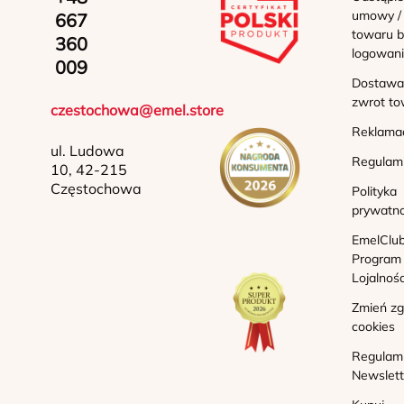
umowy /
667
towaru b
360
logowan
009
Dostawa 
zwrot to
czestochowa@emel.store
Reklama
ul. Ludowa
Regulam
10, 42-215
Częstochowa
Polityka
prywatno
EmelClub
Program
Lojalnoś
Zmień z
cookies
Regulam
Newslett