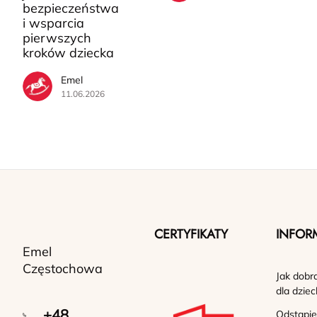
bezpieczeństwa
i wsparcia
pierwszych
kroków dziecka
Emel
11.06.2026
CERTYFIKATY
INFOR
Emel
Częstochowa
Jak dobr
dla dziec
+48
Odstąpie