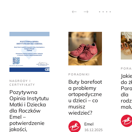
PORA
PORADNIKI
Jaki
Buty barefoot
do ż
NAGRODY I
CERTYFIKATY
a problemy
Pora
Pozytywna
ortopedyczne
dla
Opinia Instytutu
u dzieci – co
rodz
Matki i Dziecka
musisz
mal
dla Roczków
wiedzieć?
Emel –
potwierdzenie
Emel
jakości,
16.12.2025