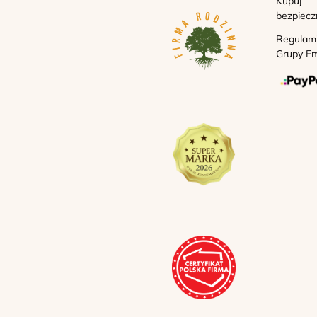
Kupuj
bezpiecz
Regulam
Grupy Em