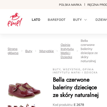
POLSKA MARKA
RĘCZNA PRO
LATO
BAREFOOT
BUTY
DZIEW
Bella
Opinia
czerwone
Strona
Instytutu
baleriny
Buty
Wszystkie
główna
Matki i
dziecięce ze
Dziecka
skóry
naturalnej
BUTY
,
WSZYSTKIE
,
OPINIA
INSTYTUTU MATKI I DZIECKA
Bella czerwone
baleriny dziecięce
ze skóry naturalnej
Kod produktu:
E 2678