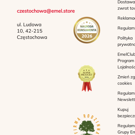
Dostawa 
zwrot to
czestochowa@emel.store
Reklama
ul. Ludowa
Regulam
10, 42-215
Częstochowa
Polityka
prywatno
EmelClub
Program
Lojalnoś
Zmień z
cookies
Regulam
Newslett
Kupuj
bezpiecz
Regulam
Grupy Em