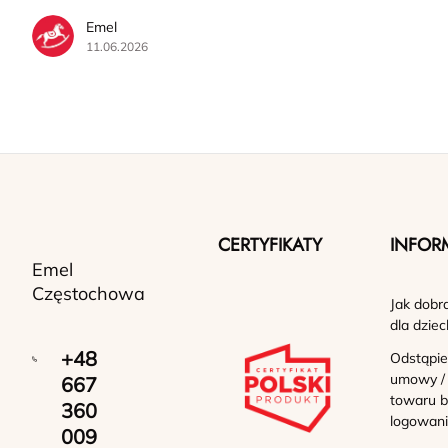
Emel
11.06.2026
CERTYFIKATY
INFOR
Emel
Częstochowa
Jak dobr
dla dziec
+48
Odstąpie
umowy /
667
towaru b
360
logowan
009