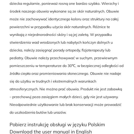
dziecka regularnie, ponieważ rosną one bardzo szybko. Wierzchy i
środek naszego obuwia wykonane są ze skór naturalnych. Obuwie
może nie zachowywać identycznego koloru oraz struktury na całej
powierzchni w przypadku użycia skór naturalnych. Różnice te
wynikają z niejednorodności skóry i są jej zaletą. W przypadku
stwierdzenia wad wrodzonych lub nabytych kończyn dolnych u
dziecka, należy zasięgnąć porady ortopedy, fizjoterapeuty lub
pediatry. Obuwie należy przechowywać w suchym, przewiewnym
pomieszczeniu w temperaturze do 30℃, w bezpiecznej odległości od
źródła ciepła oraz promieniowania słonecznego. Obuwie nie nadaje
się do użytku w trudnych i ekstremalnych warunkach
atmosferycznych. Nie można prać obuwia. Produkt nie jest zabawką
– przechowuj poza zasięgiem małych dzieci, gdy nie jest używany.
Nieodpowiednie użytkowanie lub brak konserwacji może prowadzić
do uszkodzenia butów lub urazów.
Pobierz instrukcję obsługi w języku Polskim
Download the user manual in English