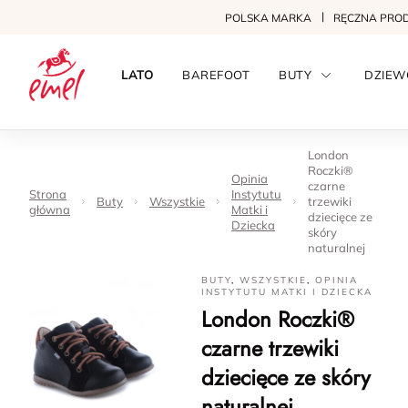
POLSKA MARKA
RĘCZNA PRO
LATO
BAREFOOT
BUTY
DZIEW
London
Roczki®
Opinia
czarne
Strona
Instytutu
Buty
Wszystkie
trzewiki
główna
Matki i
dziecięce ze
Dziecka
skóry
naturalnej
BUTY
,
WSZYSTKIE
,
OPINIA
INSTYTUTU MATKI I DZIECKA
London Roczki®
czarne trzewiki
dziecięce ze skóry
naturalnej