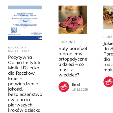
PORA
PORADNIKI
Jaki
Buty barefoot
do ż
NAGRODY I
CERTYFIKATY
a problemy
Pora
Pozytywna
ortopedyczne
dla
Opinia Instytutu
u dzieci – co
rodz
Matki i Dziecka
musisz
mal
dla Roczków
wiedzieć?
Emel –
potwierdzenie
Emel
jakości,
16.12.2025
bezpieczeństwa
i wsparcia
pierwszych
kroków dziecka