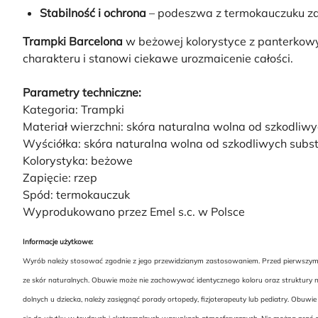
Stabilność i ochrona
– podeszwa z termokauczuku za
Trampki Barcelona
w beżowej kolorystyce z panterkowym
charakteru i stanowi ciekawe urozmaicenie całości.
Parametry techniczne:
Kategoria: Trampki
Materiał wierzchni: skóra naturalna wolna od szkodliwy
Wyściółka: skóra naturalna wolna od szkodliwych subst
Kolorystyka: beżowe
Zapięcie: rzep
Spód: termokauczuk
Wyprodukowano przez Emel s.c. w Polsce
Informacje użytkowe:
Wyrób należy stosować zgodnie z jego przewidzianym zastosowaniem. Przed pierwszym uż
ze skór naturalnych. Obuwie może nie zachowywać identycznego koloru oraz struktury na
dolnych u dziecka, należy zasięgnąć porady ortopedy, fizjoterapeuty lub pediatry. Ob