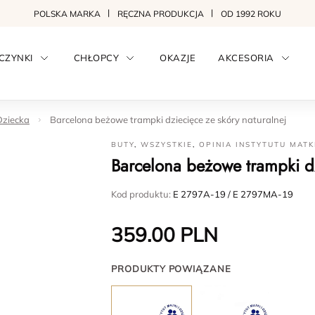
POLSKA MARKA
RĘCZNA PRODUKCJA
OD 1992 ROKU
CZYNKI
CHŁOPCY
OKAZJE
AKCESORIA
Dziecka
Barcelona beżowe trampki dziecięce ze skóry naturalnej
BUTY
,
WSZYSTKIE
,
OPINIA INSTYTUTU MATK
Barcelona beżowe trampki dz
Kod produktu:
E 2797A-19 / E 2797MA-19
359.00
PLN
PRODUKTY POWIĄZANE