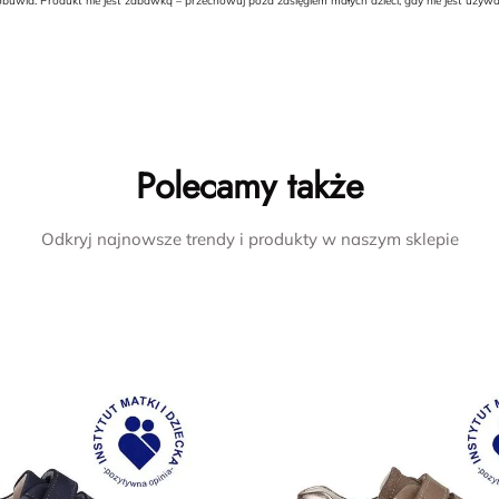
buwia. Produkt nie jest zabawką – przechowuj poza zasięgiem małych dzieci, gdy nie jest uży
Polecamy także
Odkryj najnowsze trendy i produkty w naszym sklepie