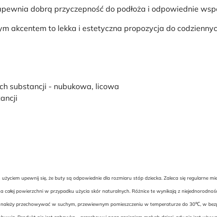
pewnia dobrą przyczepność do podłoża i odpowiednie wspa
 akcentem to lekka i estetyczna propozycja do codziennych 
ch substancji - nubukowa, licowa
ancji
yciem upewnij się, że buty są odpowiednie dla rozmiaru stóp dziecka. Zaleca się regularne m
 całej powierzchni w przypadku użycia skór naturalnych. Różnice te wynikają z niejednorodnoś
uwie należy przechowywać w suchym, przewiewnym pomieszczeniu w temperaturze do 30℃, w bezpie