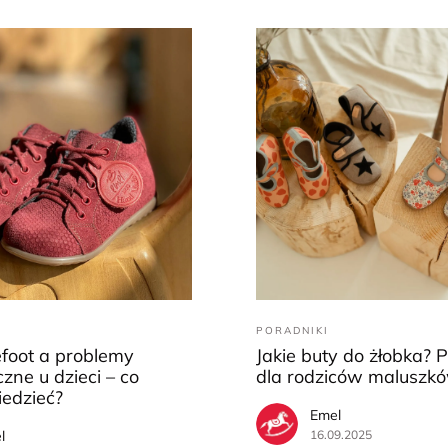
PORADNIKI
efoot a problemy
Jakie buty do żłobka? 
zne u dzieci – co
dla rodziców maluszk
iedzieć?
Emel
l
16.09.2025