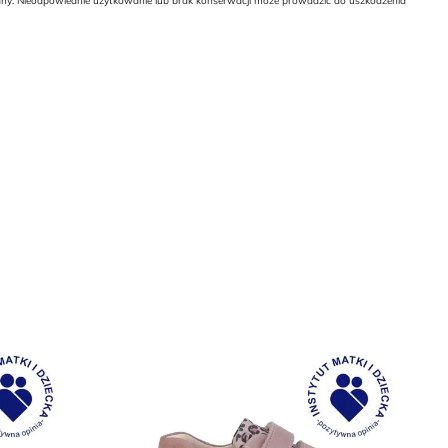
wany. Nieodpowiednie użytkowanie lub brak konserwacji może prowadzić do uszkodzenia