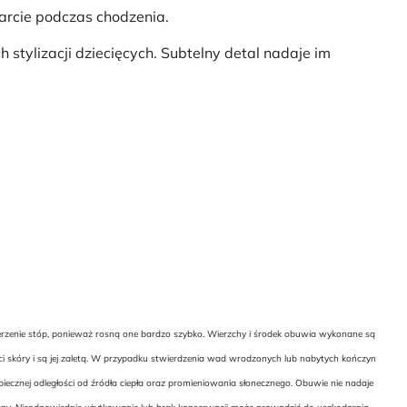
rcie podczas chodzenia.
stylizacji dziecięcych. Subtelny detal nadaje im
ierzenie stóp, ponieważ rosną one bardzo szybko. Wierzchy i środek obuwia wykonane są
ci skóry i są jej zaletą. W przypadku stwierdzenia wad wrodzonych lub nabytych kończyn
cznej odległości od źródła ciepła oraz promieniowania słonecznego. Obuwie nie nadaje