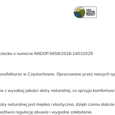
i Dziecka o numerze IMIDOP:5658/2026:24032029
anufakturze w Częstochowie. Opracowane przez naszych sp
 z wysokiej jakości skóry naturalnej, co sprzyja komforto
kóry naturalnej jest miękka i elastyczna, dzięki czemu dobrz
żliwia regulację obuwia i wygodne zakładanie.