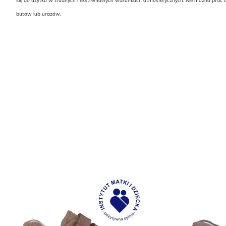
się do użytku w trudnych i ekstremalnych warunkach atmosferycznych. Nie można prać o
butów lub urazów.