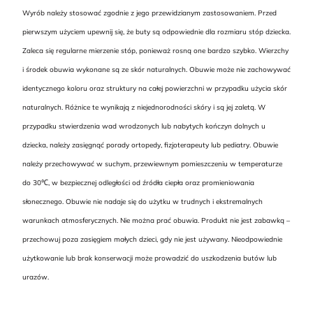
Wyrób należy stosować zgodnie z jego przewidzianym zastosowaniem. Przed
pierwszym użyciem upewnij się, że buty są odpowiednie dla rozmiaru stóp dziecka.
Zaleca się regularne mierzenie stóp, ponieważ rosną one bardzo szybko. Wierzchy
i środek obuwia wykonane są ze skór naturalnych. Obuwie może nie zachowywać
identycznego koloru oraz struktury na całej powierzchni w przypadku użycia skór
naturalnych. Różnice te wynikają z niejednorodności skóry i są jej zaletą. W
przypadku stwierdzenia wad wrodzonych lub nabytych kończyn dolnych u
dziecka, należy zasięgnąć porady ortopedy, fizjoterapeuty lub pediatry. Obuwie
należy przechowywać w suchym, przewiewnym pomieszczeniu w temperaturze
do 30℃, w bezpiecznej odległości od źródła ciepła oraz promieniowania
słonecznego. Obuwie nie nadaje się do użytku w trudnych i ekstremalnych
warunkach atmosferycznych. Nie można prać obuwia. Produkt nie jest zabawką –
przechowuj poza zasięgiem małych dzieci, gdy nie jest używany. Nieodpowiednie
użytkowanie lub brak konserwacji może prowadzić do uszkodzenia butów lub
urazów.