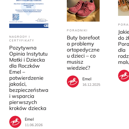
PORA
PORADNIKI
Jaki
Buty barefoot
do ż
NAGRODY I
CERTYFIKATY
a problemy
Pora
Pozytywna
ortopedyczne
dla
Opinia Instytutu
u dzieci – co
rodz
Matki i Dziecka
musisz
mal
dla Roczków
wiedzieć?
Emel –
potwierdzenie
Emel
jakości,
16.12.2025
bezpieczeństwa
i wsparcia
pierwszych
kroków dziecka
Emel
11.06.2026