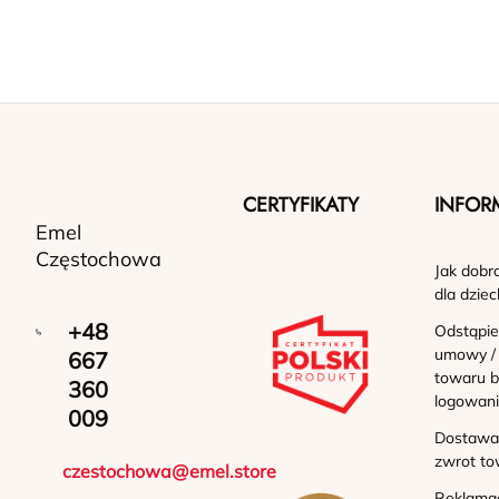
CERTYFIKATY
INFOR
Emel
Częstochowa
Jak dobr
dla dziec
+48
Odstąpie
umowy /
667
towaru b
360
logowan
009
Dostawa 
zwrot to
czestochowa@emel.store
Reklama