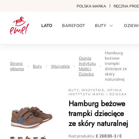
POLSKA MARKA
RĘCZNA PRO
LATO
BAREFOOT
BUTY
DZIEW
Hamburg
Opinia
beżowe
Strona
Instytutu
trampki
Buty
Wszystkie
główna
Matki i
dziecięce ze
Dziecka
skóry
naturalnej
BUTY
,
WSZYSTKIE
,
OPINIA
INSTYTUTU MATKI I DZIECKA
Hamburg beżowe
trampki dziecięce
ze skóry naturalnej
Kod produktu:
E 2683B-3 / E