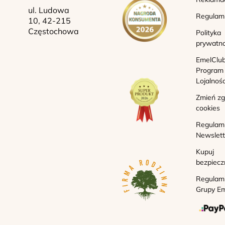
ul. Ludowa
Regulam
10, 42-215
Częstochowa
Polityka
prywatno
EmelClub
Program
Lojalnoś
Zmień z
cookies
Regulam
Newslett
Kupuj
bezpiecz
Regulam
Grupy Em